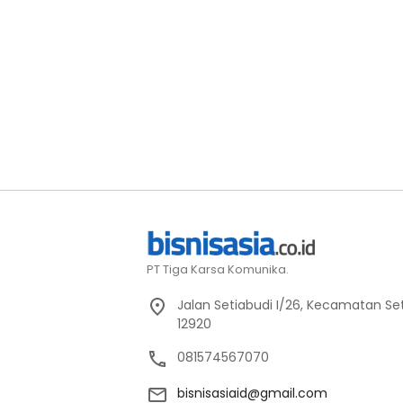
PT Tiga Karsa Komunika.
Jalan Setiabudi I/26, Kecamatan Set
12920
081574567070
bisnisasiaid@gmail.com