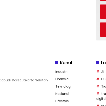
Kanal
La
Industri
AI
Finansial
Hu
iabudi, Karet Jakarta Selatan
Teknologi
Ti
Nasional
tr
digita
Lifestyle
BC