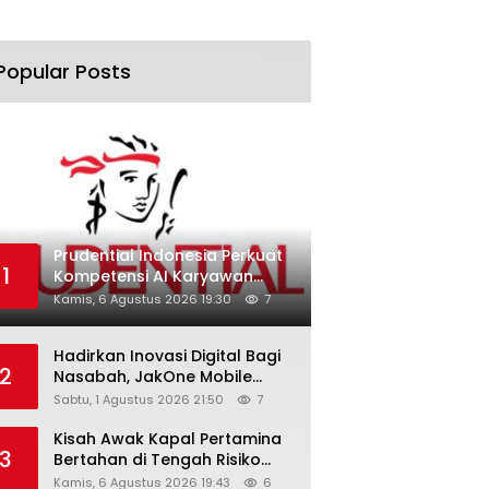
Popular Posts
Prudential Indonesia Perkuat
1
Kompetensi AI Karyawan
Lewat AI Week
Kamis, 6 Agustus 2026 19:30
7
Hadirkan Inovasi Digital Bagi
2
Nasabah, JakOne Mobile
Antar Bank Jakarta Sukses
Sabtu, 1 Agustus 2026 21:50
7
Raih Digital Excellence
Awards 2026
Kisah Awak Kapal Pertamina
3
Bertahan di Tengah Risiko
Pelayaran Selat Hormuz
Kamis, 6 Agustus 2026 19:43
6