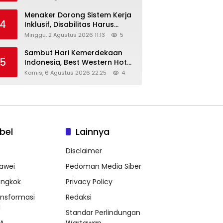
Menaker Dorong Sistem Kerja
4
Inklusif, Disabilitas Harus
Dapat Kesempatan Setara
Minggu, 2 Agustus 2026 11:13
5
Sambut Hari Kemerdekaan
5
Indonesia, Best Western Hotel
Hadirkan The Freedom Stay
Kamis, 6 Agustus 2026 22:25
4
Diskon Hingga 45%
bel
Lainnya
Disclaimer
awei
Pedoman Media Siber
ongkok
Privacy Policy
ansformasi
Redaksi
l
Standar Perlindungan
A
Wartawan