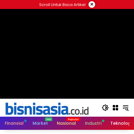
Langsung
×
Scroll Untuk Baca Artikel
ke
konten
Finansial
Market
Nasional
Industri
Teknologi