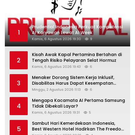
Prudential Indonesia Perkuat Kompetensi
1
AI Karyawan Lewat AI Week
Kamis, 6 Agustus 2026 19:30
9
Kisah Awak Kapal Pertamina Bertahan di
2
Tengah Risiko Pelayaran Selat Hormuz
Kamis, 6 Agustus 2026 19:43
6
Menaker Dorong Sistem Kerja Inklusif,
3
Disabilitas Harus Dapat Kesempatan
Setara
Minggu, 2 Agustus 2026 11:13
6
Mengapa Kacamata AI Pertama Samsung
4
Tidak Dibekali Layar?
Kamis, 6 Agustus 2026 19:31
5
Sambut Hari Kemerdekaan Indonesia,
5
Best Western Hotel Hadirkan The Freedom
Stay Diskon Hingga 45%