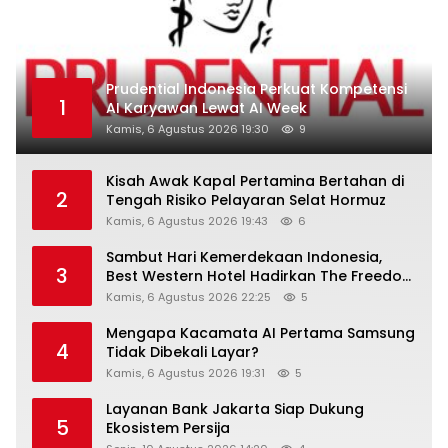
Prudential Indonesia Perkuat Kompetensi
1
AI Karyawan Lewat AI Week
Kamis, 6 Agustus 2026 19:30
9
Kisah Awak Kapal Pertamina Bertahan di
2
Tengah Risiko Pelayaran Selat Hormuz
Kamis, 6 Agustus 2026 19:43
6
Sambut Hari Kemerdekaan Indonesia,
3
Best Western Hotel Hadirkan The Freedom
Stay Diskon Hingga 45%
Kamis, 6 Agustus 2026 22:25
5
Mengapa Kacamata AI Pertama Samsung
4
Tidak Dibekali Layar?
Kamis, 6 Agustus 2026 19:31
5
Layanan Bank Jakarta Siap Dukung
5
Ekosistem Persija