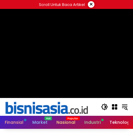
Langsung
×
Scroll Untuk Baca Artikel
ke
konten
Finansial
Market
Nasional
Industri
Teknologi