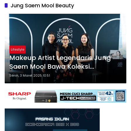
Jung Saem Mool Beauty
Lifestyle
Makeup Artist Legendaris Jung
Saem Mool Bawa Koleksi
Ikoniknya ke Indonesia
Senin, 3 Maret 2025 10:51