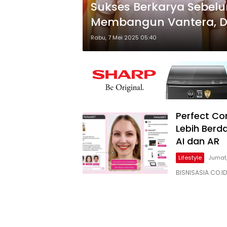
Sukses Berkarya Sebelum
Membangun Vantera, D
Kini Diincar Banyak Mat
Rabu, 7 Mei 2025 05:40
Perfect Co
Lebih Berd
AI dan AR
Lifestyle
Jumat,
BISNISASIA.CO.ID