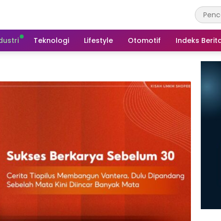
dustri
Teknologi
Lifestyle
Otomotif
Indeks Berit