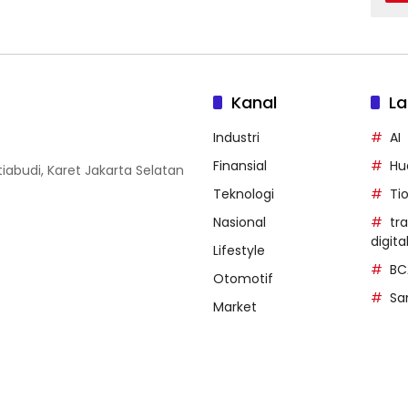
Kanal
La
Industri
AI
Finansial
Hu
iabudi, Karet Jakarta Selatan
Teknologi
Ti
Nasional
tr
digita
Lifestyle
BC
Otomotif
Sa
Market