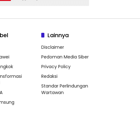
bel
Lainnya
Disclaimer
awei
Pedoman Media Siber
ongkok
Privacy Policy
ansformasi
Redaksi
l
Standar Perlindungan
A
Wartawan
msung