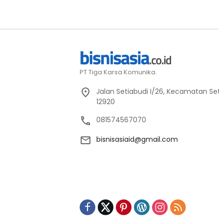
PT Tiga Karsa Komunika.
Jalan Setiabudi I/26, Kecamatan Set
12920
081574567070
bisnisasiaid@gmail.com