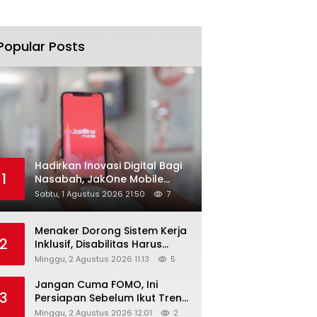
Popular Posts
Hadirkan Inovasi Digital Bagi
1
Nasabah, JakOne Mobile
Antar Bank Jakarta Sukses
Sabtu, 1 Agustus 2026 21:50
7
Raih Digital Excellence
Awards 2026
Menaker Dorong Sistem Kerja
2
Inklusif, Disabilitas Harus
Dapat Kesempatan Setara
Minggu, 2 Agustus 2026 11:13
5
Jangan Cuma FOMO, Ini
3
Persiapan Sebelum Ikut Tren
Hyrox
Minggu, 2 Agustus 2026 12:01
2