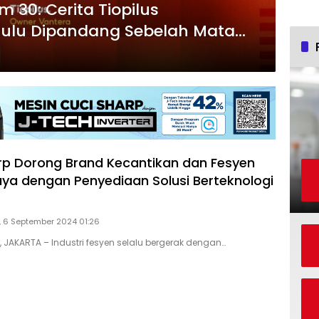
 30: Cerita Tiopilus
ulu Dipandang Sebelah Mata
a
rp Dorong Brand Kecantikan dan Fesyen
aya dengan Penyediaan Solusi Berteknologi
 6 September 2024 01:26
, JAKARTA – Industri fesyen selalu bergerak dengan…