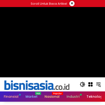
Langsung
×
Scroll Untuk Baca Artikel
ke
konten
Finansial
Market
Nasional
Industri
Teknologi