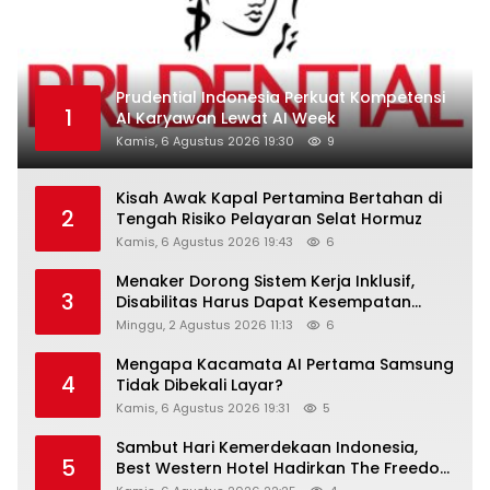
Prudential Indonesia Perkuat Kompetensi
1
AI Karyawan Lewat AI Week
Kamis, 6 Agustus 2026 19:30
9
Kisah Awak Kapal Pertamina Bertahan di
2
Tengah Risiko Pelayaran Selat Hormuz
Kamis, 6 Agustus 2026 19:43
6
Menaker Dorong Sistem Kerja Inklusif,
3
Disabilitas Harus Dapat Kesempatan
Setara
Minggu, 2 Agustus 2026 11:13
6
Mengapa Kacamata AI Pertama Samsung
4
Tidak Dibekali Layar?
Kamis, 6 Agustus 2026 19:31
5
Sambut Hari Kemerdekaan Indonesia,
5
Best Western Hotel Hadirkan The Freedom
Stay Diskon Hingga 45%