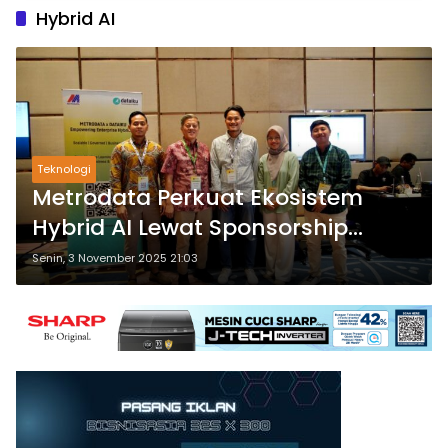
Hybrid AI
Teknologi
Metrodata Perkuat Ekosistem
Hybrid AI Lewat Sponsorship
Dataiku Summit 2025
Senin, 3 November 2025 21:03