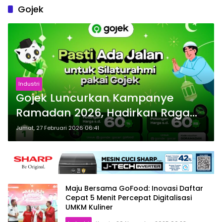
Gojek
Industri
Gojek Luncurkan Kampanye
Ramadan 2026, Hadirkan Ragam
Promo Spesial
Jumat, 27 Februari 2026 06:41
Maju Bersama GoFood: Inovasi Daftar
Cepat 5 Menit Percepat Digitalisasi
UMKM Kuliner