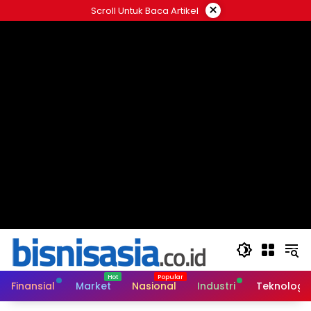
Langsung
×
Scroll Untuk Baca Artikel
ke
konten
Finansial
Market
Nasional
Industri
Teknologi