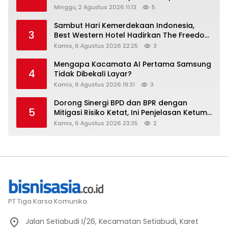
Setara
Minggu, 2 Agustus 2026 11:13
5
Sambut Hari Kemerdekaan Indonesia,
3
Best Western Hotel Hadirkan The Freedom
Stay Diskon Hingga 45%
Kamis, 6 Agustus 2026 22:25
3
Mengapa Kacamata AI Pertama Samsung
4
Tidak Dibekali Layar?
Kamis, 6 Agustus 2026 19:31
3
Dorong Sinergi BPD dan BPR dengan
5
Mitigasi Risiko Ketat, Ini Penjelasan Ketum
Asbanda
Kamis, 6 Agustus 2026 23:35
2
PT Tiga Karsa Komunika.
Jalan Setiabudi I/26, Kecamatan Setiabudi, Karet