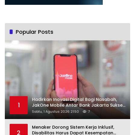
Popular Posts
Hadirkan Inovasi Digital Bagi Nasabah,
1
JakOne Mobile Antar Bank Jakarta Sukses
Raih Digital Excellence Awards 2026
Sabtu, 1 Agustus 2026 21:50
7
Menaker Dorong Sistem Kerja Inklusif,
2
Disabilitas Harus Dapat Kesempatan