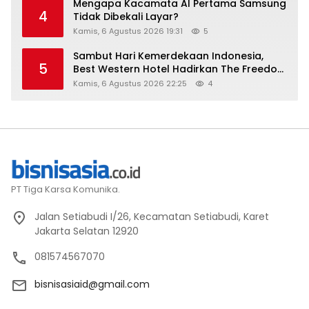
Mengapa Kacamata AI Pertama Samsung
4
Tidak Dibekali Layar?
Kamis, 6 Agustus 2026 19:31
5
Sambut Hari Kemerdekaan Indonesia,
5
Best Western Hotel Hadirkan The Freedom
Stay Diskon Hingga 45%
Kamis, 6 Agustus 2026 22:25
4
PT Tiga Karsa Komunika.
Jalan Setiabudi I/26, Kecamatan Setiabudi, Karet
Jakarta Selatan 12920
081574567070
bisnisasiaid@gmail.com