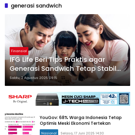
generasi sandwich
Finansial
IFG Life Beri Tips Praktis agar
Generasi Sandwich Tetap Stabil
Finansial
Sabtu, 2 Agustus 2025 09:15
YouGov: 68% Warga Indonesia Tetap
Optimis Meski Ekonomi Tertekan
Nasional
Selasa, 17 Juni 2025 14:30