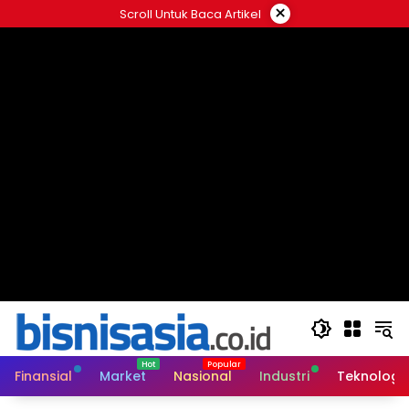
Langsung
×
Scroll Untuk Baca Artikel
ke
konten
Finansial
Market
Nasional
Industri
Teknologi