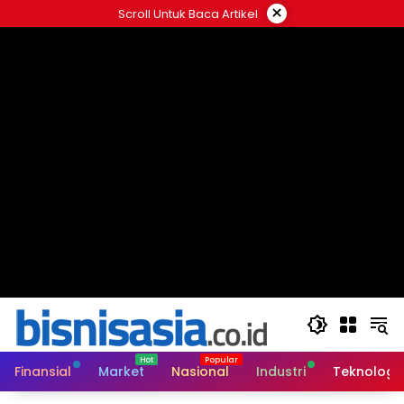
Langsung
×
Scroll Untuk Baca Artikel
ke
konten
Finansial
Market
Nasional
Industri
Teknologi