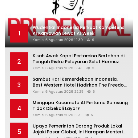
Prudential Indonesia Perkuat Kompetensi
1
AI Karyawan Lewat AI Week
Kamis, 6 Agustus 2026 19:30
9
Kisah Awak Kapal Pertamina Bertahan di
2
Tengah Risiko Pelayaran Selat Hormuz
Kamis, 6 Agustus 2026 19:43
6
Sambut Hari Kemerdekaan Indonesia,
3
Best Western Hotel Hadirkan The Freedom
Stay Diskon Hingga 45%
Kamis, 6 Agustus 2026 22:25
5
Mengapa Kacamata AI Pertama Samsung
4
Tidak Dibekali Layar?
Kamis, 6 Agustus 2026 19:31
5
Upaya Pemerintah Dorong Produk Lokal
5
Jajaki Pasar Global, Ini Harapan Menteri
Perindustrian RI Lewat ILT dan IGT Expo