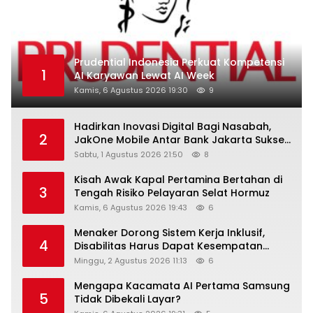
Prudential Indonesia Perkuat Kompetensi
1
AI Karyawan Lewat AI Week
Kamis, 6 Agustus 2026 19:30
9
Hadirkan Inovasi Digital Bagi Nasabah,
2
JakOne Mobile Antar Bank Jakarta Sukses
Raih Digital Excellence Awards 2026
Sabtu, 1 Agustus 2026 21:50
8
Kisah Awak Kapal Pertamina Bertahan di
3
Tengah Risiko Pelayaran Selat Hormuz
Kamis, 6 Agustus 2026 19:43
6
Menaker Dorong Sistem Kerja Inklusif,
4
Disabilitas Harus Dapat Kesempatan
Setara
Minggu, 2 Agustus 2026 11:13
6
Mengapa Kacamata AI Pertama Samsung
5
Tidak Dibekali Layar?