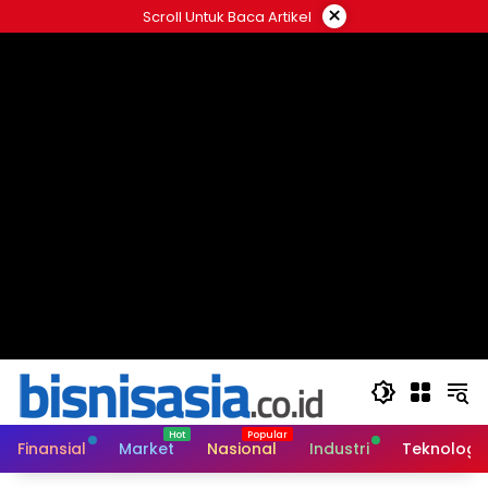
Langsung
×
Scroll Untuk Baca Artikel
ke
konten
Finansial
Market
Nasional
Industri
Teknologi