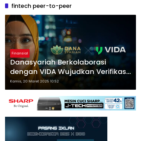
fintech peer-to-peer
Finansial
Danasyariah Berkolaborasi
dengan VIDA Wujudkan Verifikasi
Online Onboarding yang Cepat,
Kamis, 20 Maret 2025 10:52
Mudah, dan Aman