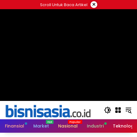
Langsung
×
Scroll Untuk Baca Artikel
ke
konten
Finansial
Market
Nasional
Industri
Teknologi