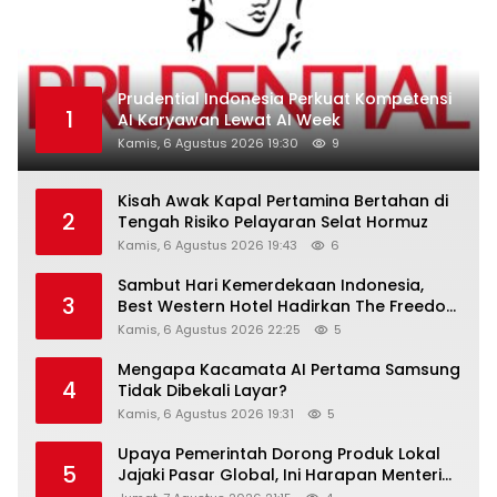
Prudential Indonesia Perkuat Kompetensi
1
AI Karyawan Lewat AI Week
Kamis, 6 Agustus 2026 19:30
9
Kisah Awak Kapal Pertamina Bertahan di
2
Tengah Risiko Pelayaran Selat Hormuz
Kamis, 6 Agustus 2026 19:43
6
Sambut Hari Kemerdekaan Indonesia,
3
Best Western Hotel Hadirkan The Freedom
Stay Diskon Hingga 45%
Kamis, 6 Agustus 2026 22:25
5
Mengapa Kacamata AI Pertama Samsung
4
Tidak Dibekali Layar?
Kamis, 6 Agustus 2026 19:31
5
Upaya Pemerintah Dorong Produk Lokal
5
Jajaki Pasar Global, Ini Harapan Menteri
Perindustrian RI Lewat ILT dan IGT Expo