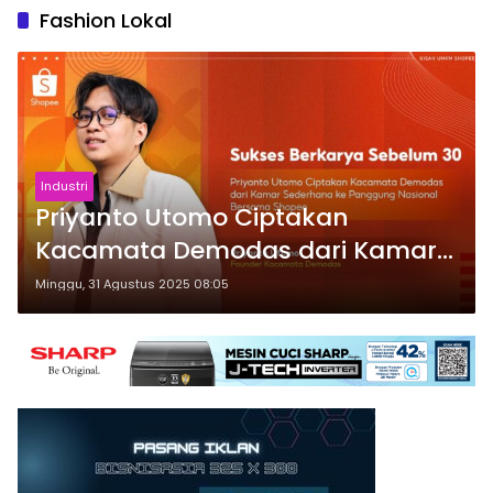
Fashion Lokal
Industri
Priyanto Utomo Ciptakan
Kacamata Demodas dari Kamar
Sederhana ke Panggung Nasional
Minggu, 31 Agustus 2025 08:05
Bersama Shopee