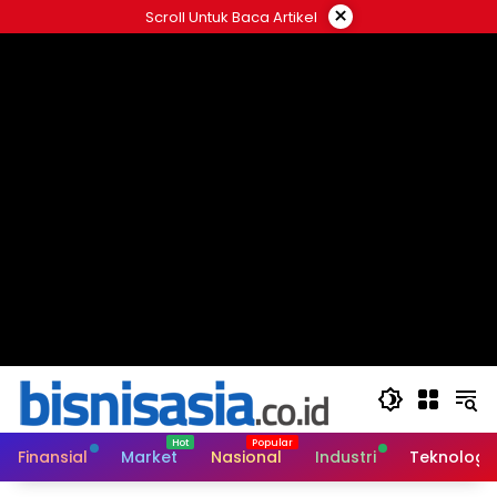
Langsung
×
Scroll Untuk Baca Artikel
ke
konten
Finansial
Market
Nasional
Industri
Teknologi