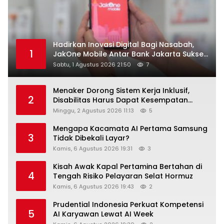
Hadirkan Inovasi Digital Bagi Nasabah,
1
JakOne Mobile Antar Bank Jakarta Sukses
Raih Digital Excellence Awards 2026
Sabtu, 1 Agustus 2026 21:50
7
Menaker Dorong Sistem Kerja Inklusif,
2
Disabilitas Harus Dapat Kesempatan
Setara
Minggu, 2 Agustus 2026 11:13
5
Mengapa Kacamata AI Pertama Samsung
3
Tidak Dibekali Layar?
Kamis, 6 Agustus 2026 19:31
3
Kisah Awak Kapal Pertamina Bertahan di
4
Tengah Risiko Pelayaran Selat Hormuz
Kamis, 6 Agustus 2026 19:43
2
Prudential Indonesia Perkuat Kompetensi
5
AI Karyawan Lewat AI Week