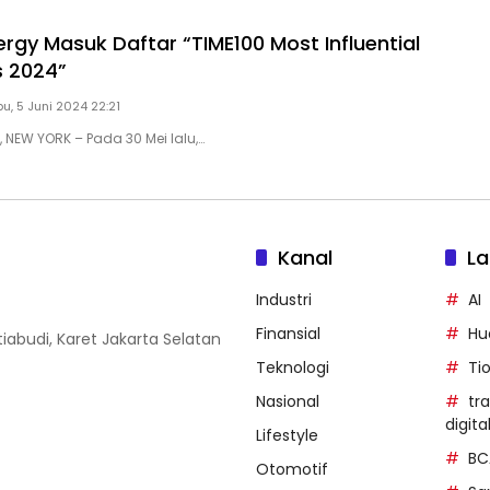
ergy Masuk Daftar “TIME100 Most Influential
 2024”
u, 5 Juni 2024 22:21
, NEW YORK – Pada 30 Mei lalu,…
Kanal
La
Industri
AI
Finansial
Hu
iabudi, Karet Jakarta Selatan
Teknologi
Ti
Nasional
tr
digita
Lifestyle
BC
Otomotif