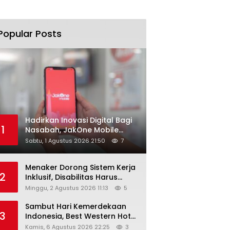
Popular Posts
Hadirkan Inovasi Digital Bagi
1
Nasabah, JakOne Mobile
Antar Bank Jakarta Sukses
Sabtu, 1 Agustus 2026 21:50
7
Raih Digital Excellence
Awards 2026
Menaker Dorong Sistem Kerja
2
Inklusif, Disabilitas Harus
Dapat Kesempatan Setara
Minggu, 2 Agustus 2026 11:13
5
Sambut Hari Kemerdekaan
3
Indonesia, Best Western Hotel
Hadirkan The Freedom Stay
Kamis, 6 Agustus 2026 22:25
3