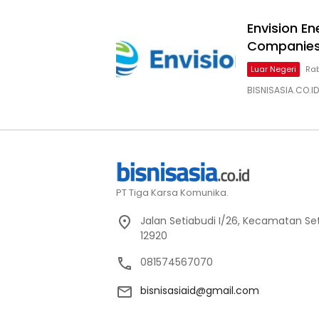
Envision En
Companies
Luar Negeri
Rab
BISNISASIA.CO.ID
PT Tiga Karsa Komunika.
Jalan Setiabudi I/26, Kecamatan Set
12920
081574567070
bisnisasiaid@gmail.com