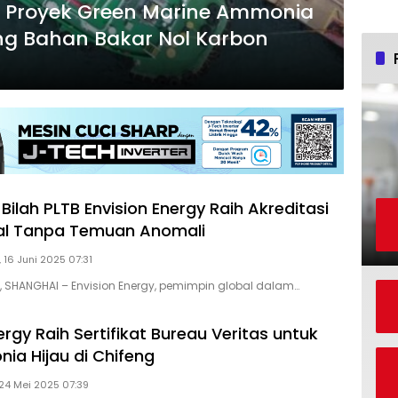
g Proyek Green Marine Ammonia
ng Bahan Bakar Nol Karbon
i Bilah PLTB Envision Energy Raih Akreditasi
al Tanpa Temuan Anomali
, 16 Juni 2025 07:31
D, SHANGHAI – Envision Energy, pemimpin global dalam…
ergy Raih Sertifikat Bureau Veritas untuk
ia Hijau di Chifeng
 24 Mei 2025 07:39