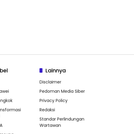
bel
Lainnya
Disclaimer
awei
Pedoman Media Siber
ongkok
Privacy Policy
ansformasi
Redaksi
l
Standar Perlindungan
A
Wartawan