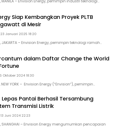
, MANILA – Envision Energy, pemimpin industri teknologi…
nergy Siap Kembangkan Proyek PLTB
igawatt di Mesir
 23 Januari 2025 18:20
D, JAKARTA – Envision Energy, pemimpin teknologi ramah…
ercantum dalam Daftar Change the World
 Fortune
16 Oktober 2024 18:30
, NEW YORK – Envision Energy (“Envision”), pemimpin…
B Lepas Pantai Berhasil Tersambung
em Transmisi Listrik
 13 Juni 2024 22:23
ID, SHANGHAI – Envision Energy mengumumkan pencapaian