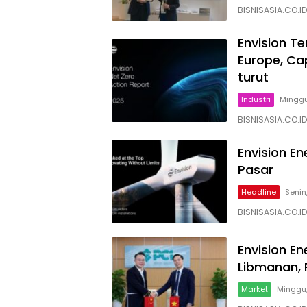
BISNISASIA.CO.ID
Envision Te
Europe, Ca
turut
Industri
Minggu,
BISNISASIA.CO.ID
Envision E
Pasar
Headline
Senin
BISNISASIA.CO.ID
Envision E
Libmanan, P
Market
Minggu,