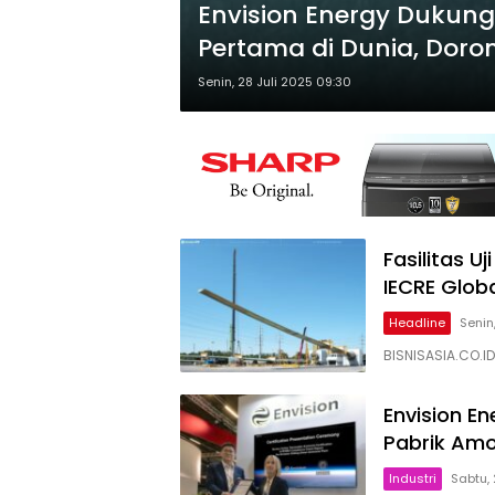
Envision Energy Dukun
Pertama di Dunia, Doro
Senin, 28 Juli 2025 09:30
Fasilitas Uj
IECRE Glob
Headline
Senin
BISNISASIA.CO.I
Envision En
Pabrik Amon
Industri
Sabtu,