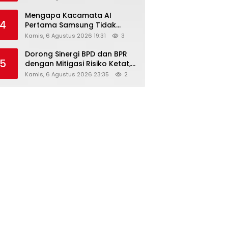
Diskon Hingga 45%
Mengapa Kacamata AI
4
Pertama Samsung Tidak
Dibekali Layar?
Kamis, 6 Agustus 2026 19:31
3
Dorong Sinergi BPD dan BPR
5
dengan Mitigasi Risiko Ketat,
Ini Penjelasan Ketum
Kamis, 6 Agustus 2026 23:35
2
Asbanda