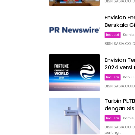
BISNISASIA.CO.ID
Envision E
Berskala G
Industri
Kamis,
BISNISASIA.CO.I
Envision T
2024 versi
Industri
Rabu, 
BISNISASIA.CO,ID
Turbin PLT
dengan Sist
Industri
Kamis,
BISNISASIA.CO.
penting…