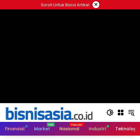
Langsung
×
Scroll Untuk Baca Artikel
ke
konten
Finansial
Market
Nasional
Industri
Teknologi