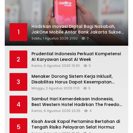
Hadirkan Inovasi Digital Bagi Nasabah,
1
JakOne Mobile Antar Bank Jakarta Sukses
Raih Digital Excellence Awards 2026
Sabtu, 1 Agustus 2026 21:50
7
Prudential Indonesia Perkuat Kompetensi
2
AI Karyawan Lewat AI Week
Kamis, 6 Agustus 2026 19:30
5
Menaker Dorong Sistem Kerja Inklusif,
3
Disabilitas Harus Dapat Kesempatan
Setara
Minggu, 2 Agustus 2026 11:13
5
Sambut Hari Kemerdekaan Indonesia,
4
Best Western Hotel Hadirkan The Freedom
Stay Diskon Hingga 45%
Kamis, 6 Agustus 2026 22:25
4
Kisah Awak Kapal Pertamina Bertahan di
5
Tengah Risiko Pelayaran Selat Hormuz