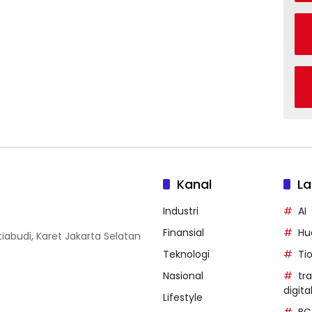
Kanal
La
Industri
AI
Finansial
Hu
iabudi, Karet Jakarta Selatan
Teknologi
Ti
Nasional
tr
digita
Lifestyle
BC