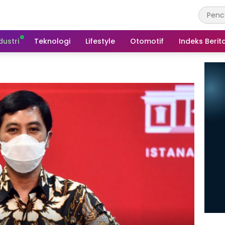
dustri
Teknologi
Lifestyle
Otomotif
Indeks Berit