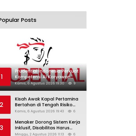
Popular Posts
Prudential Indonesia Perkuat
1
Kompetensi AI Karyawan
Lewat AI Week
Kamis, 6 Agustus 2026 19:30
9
Kisah Awak Kapal Pertamina
2
Bertahan di Tengah Risiko
Pelayaran Selat Hormuz
Kamis, 6 Agustus 2026 19:43
6
Menaker Dorong Sistem Kerja
3
Inklusif, Disabilitas Harus
Dapat Kesempatan Setara
Minggu, 2 Agustus 2026 11:13
6