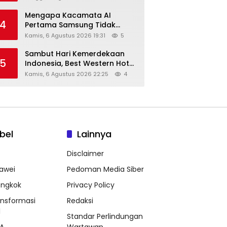
Mengapa Kacamata AI
4
Pertama Samsung Tidak
Dibekali Layar?
Kamis, 6 Agustus 2026 19:31
5
Sambut Hari Kemerdekaan
5
Indonesia, Best Western Hotel
Hadirkan The Freedom Stay
Kamis, 6 Agustus 2026 22:25
4
Diskon Hingga 45%
bel
Lainnya
Disclaimer
awei
Pedoman Media Siber
ongkok
Privacy Policy
ansformasi
Redaksi
l
Standar Perlindungan
A
Wartawan