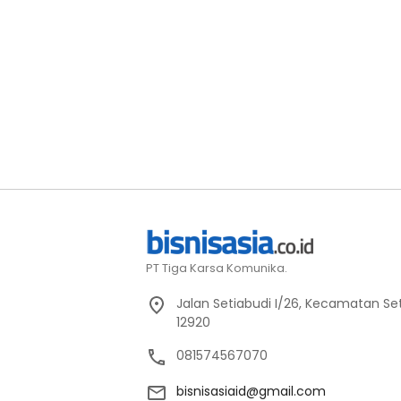
PT Tiga Karsa Komunika.
Jalan Setiabudi I/26, Kecamatan Set
12920
081574567070
bisnisasiaid@gmail.com