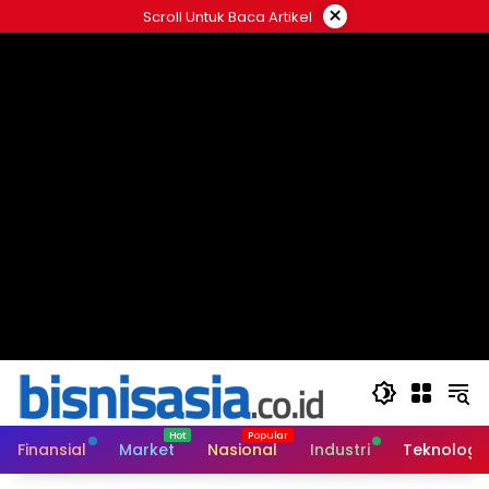
Langsung
×
Scroll Untuk Baca Artikel
ke
konten
Finansial
Market
Nasional
Industri
Teknologi