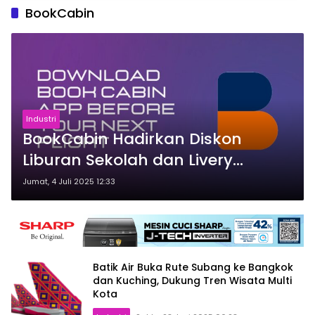
BookCabin
Industri
BookCabin Hadirkan Diskon
Liburan Sekolah dan Livery
Khusus Armada Lion Air Group,
Jumat, 4 Juli 2025 12:33
Perkuat Posisi Sebagai OTA Pilihan
Batik Air Buka Rute Subang ke Bangkok
dan Kuching, Dukung Tren Wisata Multi
Kota