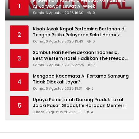
Prudential Indonesia Perkuat Kompetensi
1
AI Karyawan Lewat AI Week
Kamis, 6 Agustus 2026 19:30
9
Kisah Awak Kapal Pertamina Bertahan di
2
Tengah Risiko Pelayaran Selat Hormuz
Kamis, 6 Agustus 2026 19:43
6
Sambut Hari Kemerdekaan Indonesia,
3
Best Western Hotel Hadirkan The Freedom
Stay Diskon Hingga 45%
Kamis, 6 Agustus 2026 22:25
5
Mengapa Kacamata AI Pertama Samsung
4
Tidak Dibekali Layar?
Kamis, 6 Agustus 2026 19:31
5
Upaya Pemerintah Dorong Produk Lokal
5
Jajaki Pasar Global, Ini Harapan Menteri
Perindustrian RI Lewat ILT dan IGT Expo
Jumat, 7 Agustus 2026 21:15
4
2026