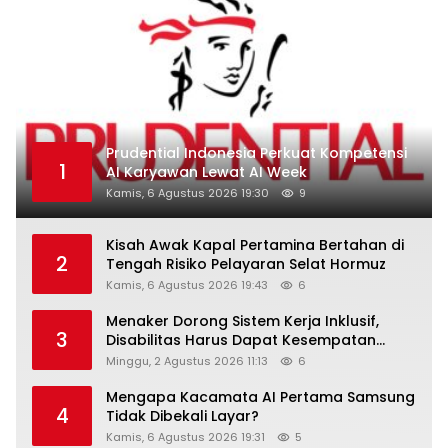
Prudential Indonesia Perkuat Kompetensi
1
AI Karyawan Lewat AI Week
Kamis, 6 Agustus 2026 19:30
9
Kisah Awak Kapal Pertamina Bertahan di
2
Tengah Risiko Pelayaran Selat Hormuz
Kamis, 6 Agustus 2026 19:43
6
Menaker Dorong Sistem Kerja Inklusif,
3
Disabilitas Harus Dapat Kesempatan
Setara
Minggu, 2 Agustus 2026 11:13
6
Mengapa Kacamata AI Pertama Samsung
4
Tidak Dibekali Layar?
Kamis, 6 Agustus 2026 19:31
5