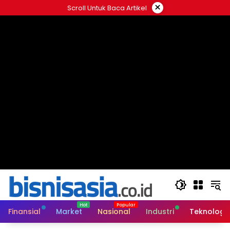
Langsung
×
Scroll Untuk Baca Artikel
ke
konten
Finansial
Market
Nasional
Industri
Teknologi