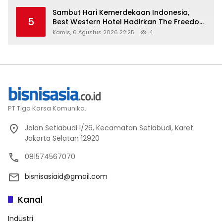
Sambut Hari Kemerdekaan Indonesia,
5
Best Western Hotel Hadirkan The Freedom
Stay Diskon Hingga 45%
Kamis, 6 Agustus 2026 22:25
4
PT Tiga Karsa Komunika.
Jalan Setiabudi I/26, Kecamatan Setiabudi, Karet
Jakarta Selatan 12920
081574567070
bisnisasiaid@gmail.com
Kanal
Industri