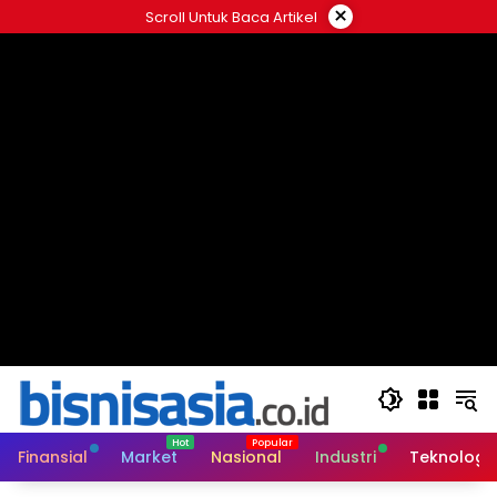
Langsung
×
Scroll Untuk Baca Artikel
ke
konten
Finansial
Market
Nasional
Industri
Teknologi