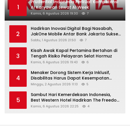
Prudential Indonesia Perkuat Kompetensi
1
AI Karyawan Lewat AI Week
Kamis, 6 Agustus 2026 19:30
7
Hadirkan Inovasi Digital Bagi Nasabah,
2
JakOne Mobile Antar Bank Jakarta Sukses
Raih Digital Excellence Awards 2026
Sabtu, 1 Agustus 2026 21:50
7
Kisah Awak Kapal Pertamina Bertahan di
3
Tengah Risiko Pelayaran Selat Hormuz
Kamis, 6 Agustus 2026 19:43
6
Menaker Dorong Sistem Kerja Inklusif,
4
Disabilitas Harus Dapat Kesempatan
Setara
Minggu, 2 Agustus 2026 11:13
5
Sambut Hari Kemerdekaan Indonesia,
5
Best Western Hotel Hadirkan The Freedom
Stay Diskon Hingga 45%
Kamis, 6 Agustus 2026 22:25
4