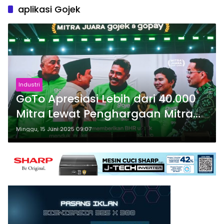
aplikasi Gojek
Industri
GoTo Apresiasi Lebih dari 40.000
Mitra Lewat Penghargaan Mitra
Juara Gojek & GoPay 2025
Minggu, 15 Juni 2025 09:07