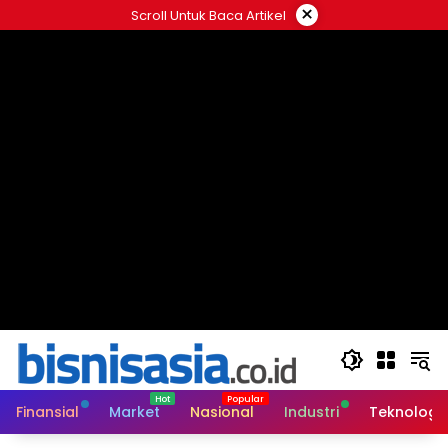
Langsung
×
Scroll Untuk Baca Artikel
ke
konten
Finansial
Market
Nasional
Industri
Teknologi