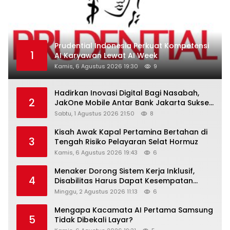
Prudential Indonesia Perkuat Kompetensi
1
AI Karyawan Lewat AI Week
Kamis, 6 Agustus 2026 19:30
9
Hadirkan Inovasi Digital Bagi Nasabah,
2
JakOne Mobile Antar Bank Jakarta Sukses
Raih Digital Excellence Awards 2026
Sabtu, 1 Agustus 2026 21:50
8
Kisah Awak Kapal Pertamina Bertahan di
3
Tengah Risiko Pelayaran Selat Hormuz
Kamis, 6 Agustus 2026 19:43
6
Menaker Dorong Sistem Kerja Inklusif,
4
Disabilitas Harus Dapat Kesempatan
Setara
Minggu, 2 Agustus 2026 11:13
6
Mengapa Kacamata AI Pertama Samsung
5
Tidak Dibekali Layar?