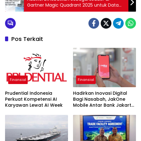
Gartner Magic Quadrant 2025 untuk Data
Center Switching
Pos Terkait
Finansial
Finansial
Prudential Indonesia
Hadirkan Inovasi Digital
Perkuat Kompetensi AI
Bagi Nasabah, JakOne
Karyawan Lewat AI Week
Mobile Antar Bank Jakarta
Sukses Raih Digital
Excellence Awards 2026