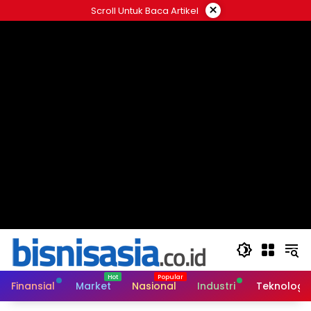
Langsung
×
Scroll Untuk Baca Artikel
ke
konten
Finansial
Market
Nasional
Industri
Teknologi