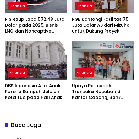
Finansial
Finansial
PIS Raup Laba 572,48 Juta
PGE Kantongi Fasilitas 75
Dolar pada 2025, Bisnis
Juta Dolar AS dari Mizuho
LNG dan Noncaptive
untuk Dukung Proyek
Tumbuh
Panas Bumi
Finansial
Finansial
DBS Indonesia Ajak Anak
Upaya Permudah
Pekerja Sampah Jelajahi
Transaksi Nasabah di
Kota Tua pada Hari Anak
Kantor Cabang, Bank
Nasional
Jakarta Terapkan eForm di
KCP Kebayoran Park
Baca Juga