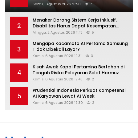
Raih Digital Excellence Awards 2026
Sabtu, 1 Agustus 2026 21:50
7
Menaker Dorong Sistem Kerja Inklusif,
2
Disabilitas Harus Dapat Kesempatan
Setara
Minggu, 2 Agustus 2026 11:13
5
Mengapa Kacamata AI Pertama Samsung
3
Tidak Dibekali Layar?
Kamis, 6 Agustus 2026 19:31
3
Kisah Awak Kapal Pertamina Bertahan di
4
Tengah Risiko Pelayaran Selat Hormuz
Kamis, 6 Agustus 2026 19:43
2
Prudential Indonesia Perkuat Kompetensi
5
AI Karyawan Lewat AI Week
Kamis, 6 Agustus 2026 19:30
2