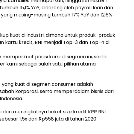
Leyla Karnalies memaparkan, hingga semester I
mbuh 15,1% YoY, didorong oleh payroll loan dan
, yang masing-masing tumbuh 17% YoY dan 12,6%
cukup kuat di industri, dimana untuk produk-produk
an kartu kredit, BNI menjadi Top-3 dan Top-4 di
n memperkuat posisi kami di segmen ini, serta
r kami sebagai salah satu pilihan utama
is yang kuat di segmen consumer adalah
nasabah korporasi, serta memperdalam bisnis dari
Indonesia.
 dari meningkatnya ticket size kredit KPR BNI
sebesar 1,5x dari Rp558 juta di tahun 2020