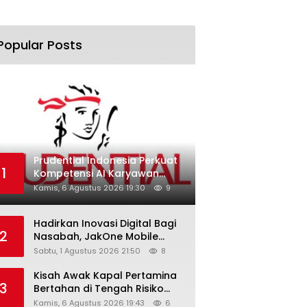
Popular Posts
Prudential Indonesia Perkuat
1
Kompetensi AI Karyawan
Lewat AI Week
Kamis, 6 Agustus 2026 19:30
9
Hadirkan Inovasi Digital Bagi
2
Nasabah, JakOne Mobile
Antar Bank Jakarta Sukses
Sabtu, 1 Agustus 2026 21:50
8
Raih Digital Excellence
Awards 2026
Kisah Awak Kapal Pertamina
3
Bertahan di Tengah Risiko
Pelayaran Selat Hormuz
Kamis, 6 Agustus 2026 19:43
6