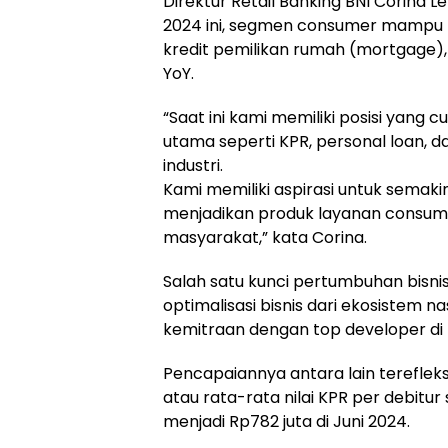
Direktur Retail Banking BNI Corina 
2024 ini, segmen consumer mampu tu
kredit pemilikan rumah (mortgage)
YoY.
“Saat ini kami memiliki posisi yang 
utama seperti KPR, personal loan, d
industri.
Kami memiliki aspirasi untuk semaki
menjadikan produk layanan consume
masyarakat,” kata Corina.
Salah satu kunci pertumbuhan bisn
optimalisasi bisnis dari ekosistem 
kemitraan dengan top developer di 
Pencapaiannya antara lain terefleksi
atau rata-rata nilai KPR per debitur 
menjadi Rp782 juta di Juni 2024.