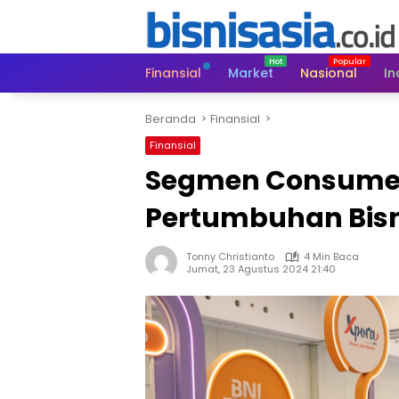
Langsung
ke
konten
Finansial
Market
Nasional
In
Beranda
Finansial
Finansial
Segmen Consumer 
Pertumbuhan Bisn
Tonny Christianto
4 Min Baca
Jumat, 23 Agustus 2024 21:40