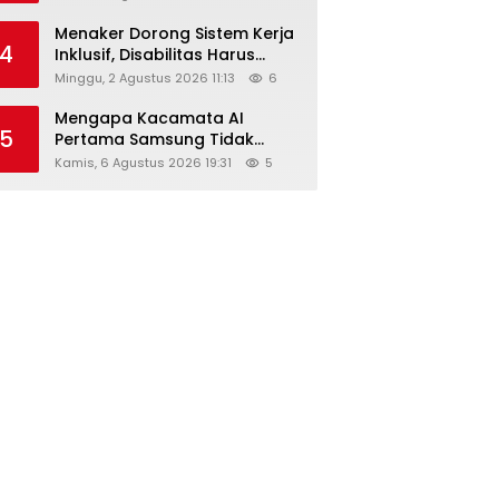
Menaker Dorong Sistem Kerja
4
Inklusif, Disabilitas Harus
Dapat Kesempatan Setara
Minggu, 2 Agustus 2026 11:13
6
Mengapa Kacamata AI
5
Pertama Samsung Tidak
Dibekali Layar?
Kamis, 6 Agustus 2026 19:31
5