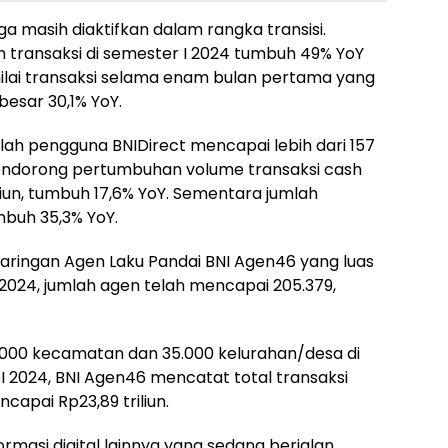
ga masih diaktifkan dalam rangka transisi.
h transaksi di semester I 2024 tumbuh 49% YoY
 nilai transaksi selama enam bulan pertama yang
esar 30,1% YoY.
lah pengguna BNIDirect mencapai lebih dari 157
 mendorong pertumbuhan volume transaksi cash
un, tumbuh 17,6% YoY. Sementara jumlah
mbuh 35,3% YoY.
aringan Agen Laku Pandai BNI Agen46 yang luas
2024, jumlah agen telah mencapai 205.379,
 6.000 kecamatan dan 35.000 kelurahan/desa di
I 2024, BNI Agen46 mencatat total transaksi
capai Rp23,89 triliun.
rmasi digital lainnya yang sedang berjalan.