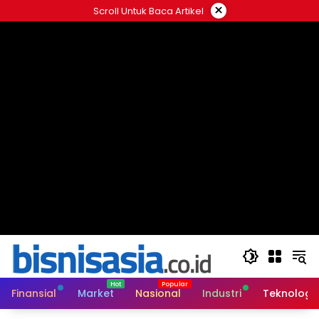
Langsung
×
Scroll Untuk Baca Artikel
ke
konten
Finansial
Market
Nasional
Industri
Teknologi