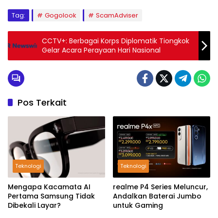
Tag:
Gogolook
ScamAdviser
CCTV+: Berbagai Korps Diplomatik Tiongkok
Gelar Acara Perayaan Hari Nasional
Pos Terkait
Teknologi
Teknologi
Mengapa Kacamata AI
realme P4 Series Meluncur,
Pertama Samsung Tidak
Andalkan Baterai Jumbo
Dibekali Layar?
untuk Gaming