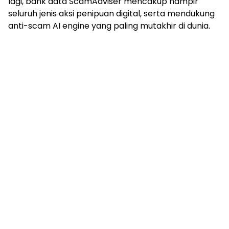
lagi, bank data ScamAdviser mencakup hampir
seluruh jenis aksi penipuan digital, serta mendukung
anti-scam AI engine yang paling mutakhir di dunia.