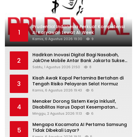
Prudential Indonesia Perkuat Kompetensi
1
AI Karyawan Lewat AI Week
Kamis, 6 Agustus 2026 19:30
9
Hadirkan Inovasi Digital Bagi Nasabah,
2
JakOne Mobile Antar Bank Jakarta Sukses
Raih Digital Excellence Awards 2026
Sabtu, 1 Agustus 2026 21:50
8
Kisah Awak Kapal Pertamina Bertahan di
3
Tengah Risiko Pelayaran Selat Hormuz
Kamis, 6 Agustus 2026 19:43
6
Menaker Dorong Sistem Kerja Inklusif,
4
Disabilitas Harus Dapat Kesempatan
Setara
Minggu, 2 Agustus 2026 11:13
6
Mengapa Kacamata AI Pertama Samsung
5
Tidak Dibekali Layar?
Kamis, 6 Agustus 2026 19:31
5