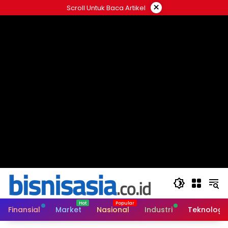
Langsung
×
Scroll Untuk Baca Artikel
ke
konten
Finansial
Market
Nasional
Industri
Teknologi