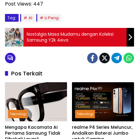
Post Views:
447
Tag:
AI
Li Peng
Nostalgia Masa Mudamu dengan Koleksi
Samsung Y2k 4eva
Pos Terkait
Teknologi
Teknologi
Mengapa Kacamata AI
realme P4 Series Meluncur,
Pertama Samsung Tidak
Andalkan Baterai Jumbo
Dibekali Layar?
untuk Gaming