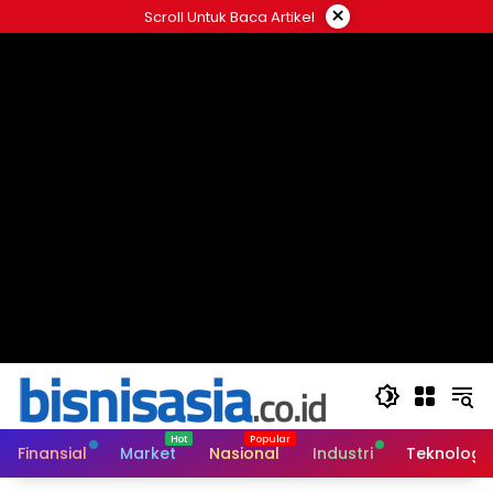
Langsung
×
Scroll Untuk Baca Artikel
ke
konten
Finansial
Market
Nasional
Industri
Teknologi