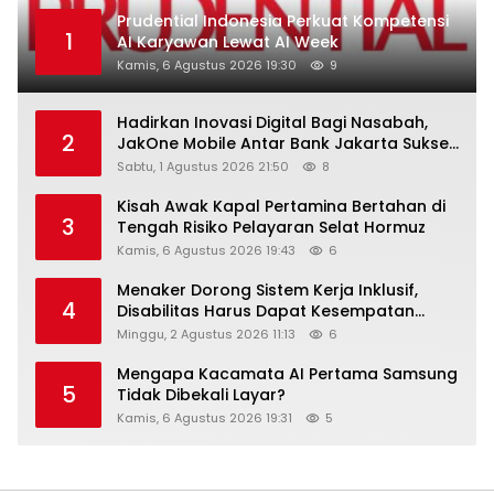
Prudential Indonesia Perkuat Kompetensi
1
AI Karyawan Lewat AI Week
Kamis, 6 Agustus 2026 19:30
9
Hadirkan Inovasi Digital Bagi Nasabah,
2
JakOne Mobile Antar Bank Jakarta Sukses
Raih Digital Excellence Awards 2026
Sabtu, 1 Agustus 2026 21:50
8
Kisah Awak Kapal Pertamina Bertahan di
3
Tengah Risiko Pelayaran Selat Hormuz
Kamis, 6 Agustus 2026 19:43
6
Menaker Dorong Sistem Kerja Inklusif,
4
Disabilitas Harus Dapat Kesempatan
Setara
Minggu, 2 Agustus 2026 11:13
6
Mengapa Kacamata AI Pertama Samsung
5
Tidak Dibekali Layar?
Kamis, 6 Agustus 2026 19:31
5