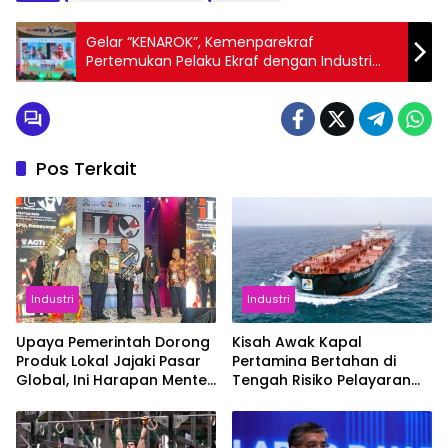
Gelar “KENAROK”, Kemenparekraf
Pertemukan Pelaku Ekraf dengan Industri
Pariwisata di Jawa Timur
Pos Terkait
Industri
Industri
Upaya Pemerintah Dorong
Kisah Awak Kapal
Produk Lokal Jajaki Pasar
Pertamina Bertahan di
Global, Ini Harapan Menteri
Tengah Risiko Pelayaran
Perindustrian RI Lewat ILT
Selat Hormuz
dan IGT Expo 2026