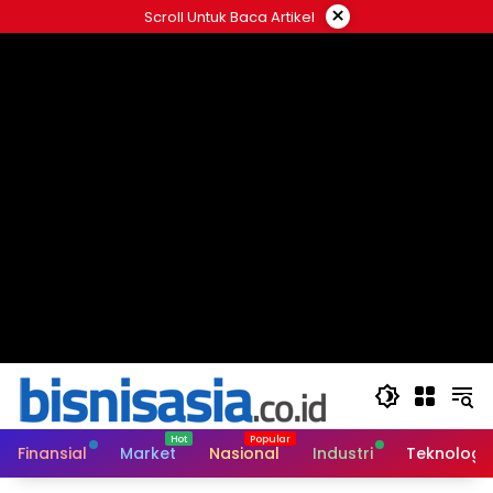
Langsung
×
Scroll Untuk Baca Artikel
ke
konten
Finansial
Market
Nasional
Industri
Teknologi