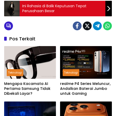
Ini Rahasia di Balik Keputusan Tepat
Perusahaan Besar
Pos Terkait
Teknologi
Teknologi
Mengapa Kacamata AI
realme P4 Series Meluncur,
Pertama Samsung Tidak
Andalkan Baterai Jumbo
Dibekali Layar?
untuk Gaming