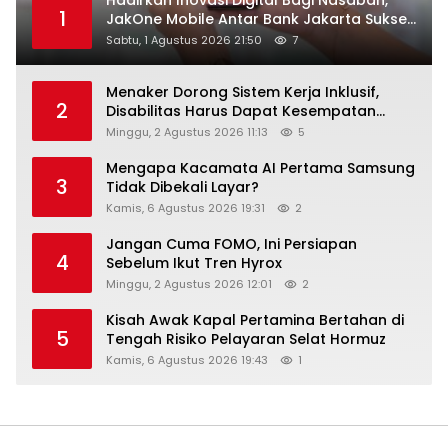
1
JakOne Mobile Antar Bank Jakarta Sukses
Raih Digital Excellence Awards 2026
Sabtu, 1 Agustus 2026 21:50
7
Menaker Dorong Sistem Kerja Inklusif,
2
Disabilitas Harus Dapat Kesempatan
Setara
Minggu, 2 Agustus 2026 11:13
5
Mengapa Kacamata AI Pertama Samsung
3
Tidak Dibekali Layar?
Kamis, 6 Agustus 2026 19:31
2
Jangan Cuma FOMO, Ini Persiapan
4
Sebelum Ikut Tren Hyrox
Minggu, 2 Agustus 2026 12:01
2
Kisah Awak Kapal Pertamina Bertahan di
5
Tengah Risiko Pelayaran Selat Hormuz
Kamis, 6 Agustus 2026 19:43
1