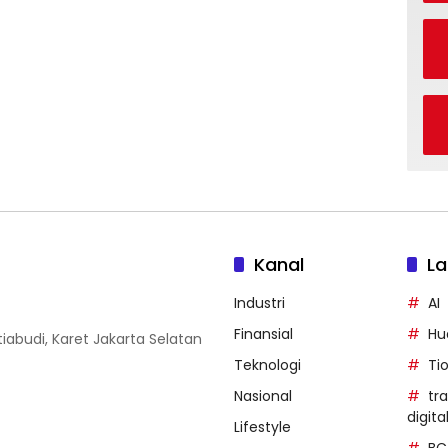
Kanal
La
Industri
AI
Finansial
Hu
iabudi, Karet Jakarta Selatan
Teknologi
Ti
Nasional
tr
digita
Lifestyle
BC