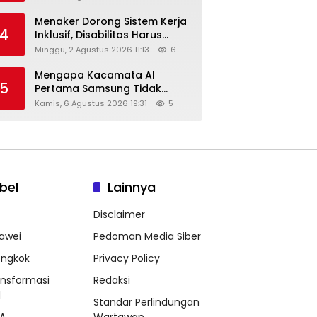
Menaker Dorong Sistem Kerja
4
Inklusif, Disabilitas Harus
Dapat Kesempatan Setara
Minggu, 2 Agustus 2026 11:13
6
Mengapa Kacamata AI
5
Pertama Samsung Tidak
Dibekali Layar?
Kamis, 6 Agustus 2026 19:31
5
bel
Lainnya
Disclaimer
awei
Pedoman Media Siber
ongkok
Privacy Policy
ansformasi
Redaksi
l
Standar Perlindungan
A
Wartawan