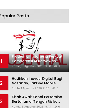
Popular Posts
Prudential Indonesia Perkuat
1
Kompetensi AI Karyawan
Lewat AI Week
Kamis, 6 Agustus 2026 19:30
9
Hadirkan Inovasi Digital Bagi
2
Nasabah, JakOne Mobile
Antar Bank Jakarta Sukses
Sabtu, 1 Agustus 2026 21:50
8
Raih Digital Excellence
Awards 2026
Kisah Awak Kapal Pertamina
3
Bertahan di Tengah Risiko
Pelayaran Selat Hormuz
Kamis, 6 Agustus 2026 19:43
6