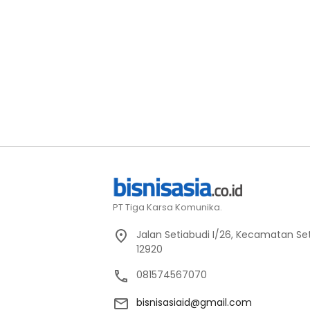
PT Tiga Karsa Komunika.
Jalan Setiabudi I/26, Kecamatan Set
12920
081574567070
bisnisasiaid@gmail.com