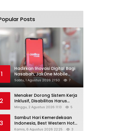
Popular Posts
Hadirkan Inovasi Digital Bagi
1
Nasabah, JakOne Mobile
Antar Bank Jakarta Sukses
Sabtu, 1 Agustus 2026 21:50
7
Raih Digital Excellence
Awards 2026
Menaker Dorong Sistem Kerja
2
Inklusif, Disabilitas Harus
Dapat Kesempatan Setara
Minggu, 2 Agustus 2026 11:13
5
Sambut Hari Kemerdekaan
3
Indonesia, Best Western Hotel
Hadirkan The Freedom Stay
Kamis, 6 Agustus 2026 22:25
3