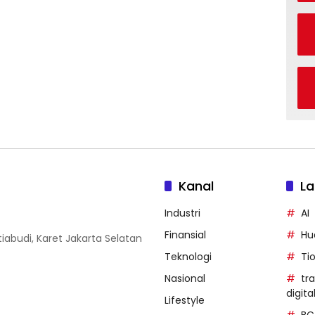
Kanal
La
Industri
AI
Finansial
Hu
iabudi, Karet Jakarta Selatan
Teknologi
Ti
Nasional
tr
digita
Lifestyle
BC