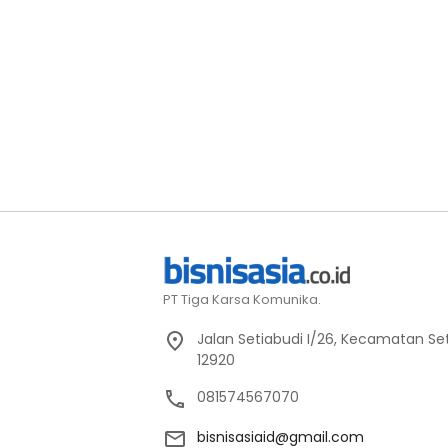
PT Tiga Karsa Komunika.
Jalan Setiabudi I/26, Kecamatan Set
12920
081574567070
bisnisasiaid@gmail.com