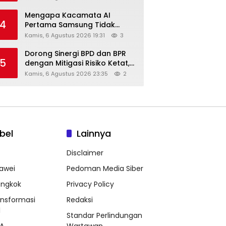
Diskon Hingga 45%
Mengapa Kacamata AI
4
Pertama Samsung Tidak
Dibekali Layar?
Kamis, 6 Agustus 2026 19:31
3
Dorong Sinergi BPD dan BPR
5
dengan Mitigasi Risiko Ketat,
Ini Penjelasan Ketum
Kamis, 6 Agustus 2026 23:35
2
Asbanda
bel
Lainnya
Disclaimer
awei
Pedoman Media Siber
ongkok
Privacy Policy
ansformasi
Redaksi
l
Standar Perlindungan
A
Wartawan