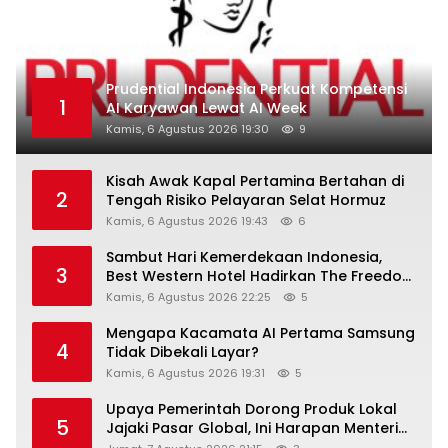
Prudential Indonesia Perkuat Kompetensi
1
AI Karyawan Lewat AI Week
Kamis, 6 Agustus 2026 19:30
9
Kisah Awak Kapal Pertamina Bertahan di
2
Tengah Risiko Pelayaran Selat Hormuz
Kamis, 6 Agustus 2026 19:43
6
Sambut Hari Kemerdekaan Indonesia,
3
Best Western Hotel Hadirkan The Freedom
Stay Diskon Hingga 45%
Kamis, 6 Agustus 2026 22:25
5
Mengapa Kacamata AI Pertama Samsung
4
Tidak Dibekali Layar?
Kamis, 6 Agustus 2026 19:31
5
Upaya Pemerintah Dorong Produk Lokal
5
Jajaki Pasar Global, Ini Harapan Menteri
Perindustrian RI Lewat ILT dan IGT Expo