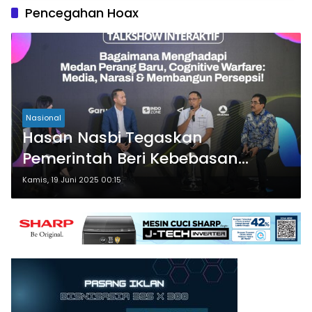
Pencegahan Hoax
Nasional
Hasan Nasbi Tegaskan
Pemerintah Beri Kebebasan
Berpendapat dan Terima Kritikan
Kamis, 19 Juni 2025 00:15