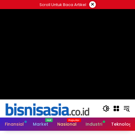
Langsung
×
Scroll Untuk Baca Artikel
ke
konten
Finansial
Market
Nasional
Industri
Teknologi