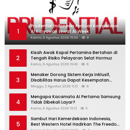
Prudential Indonesia Perkuat Kompetensi
1
AI Karyawan Lewat AI Week
Kamis, 6 Agustus 2026 19:30
9
Kisah Awak Kapal Pertamina Bertahan di
2
Tengah Risiko Pelayaran Selat Hormuz
Kamis, 6 Agustus 2026 19:43
6
Menaker Dorong Sistem Kerja Inklusif,
3
Disabilitas Harus Dapat Kesempatan
Setara
Minggu, 2 Agustus 2026 11:13
6
Mengapa Kacamata AI Pertama Samsung
4
Tidak Dibekali Layar?
Kamis, 6 Agustus 2026 19:31
5
Sambut Hari Kemerdekaan Indonesia,
5
Best Western Hotel Hadirkan The Freedom
Stay Diskon Hingga 45%