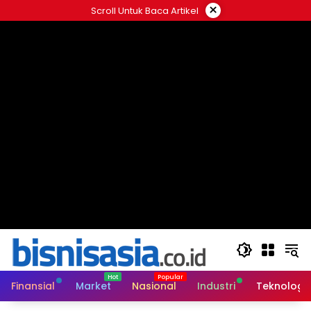
Langsung
×
Scroll Untuk Baca Artikel
ke
konten
Finansial
Market
Nasional
Industri
Teknologi