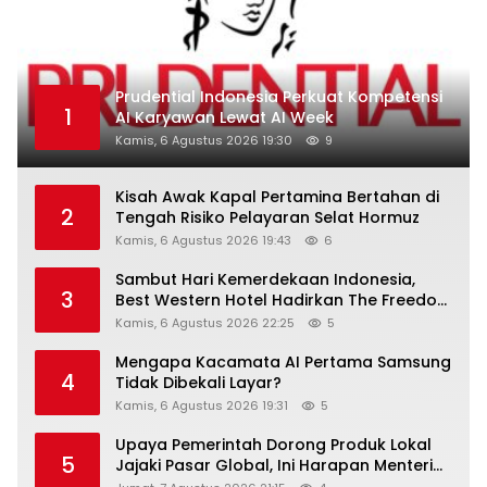
Prudential Indonesia Perkuat Kompetensi
1
AI Karyawan Lewat AI Week
Kamis, 6 Agustus 2026 19:30
9
Kisah Awak Kapal Pertamina Bertahan di
2
Tengah Risiko Pelayaran Selat Hormuz
Kamis, 6 Agustus 2026 19:43
6
Sambut Hari Kemerdekaan Indonesia,
3
Best Western Hotel Hadirkan The Freedom
Stay Diskon Hingga 45%
Kamis, 6 Agustus 2026 22:25
5
Mengapa Kacamata AI Pertama Samsung
4
Tidak Dibekali Layar?
Kamis, 6 Agustus 2026 19:31
5
Upaya Pemerintah Dorong Produk Lokal
5
Jajaki Pasar Global, Ini Harapan Menteri
Perindustrian RI Lewat ILT dan IGT Expo