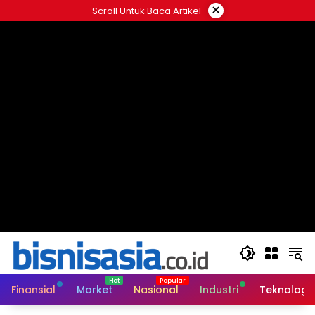
Langsung
×
Scroll Untuk Baca Artikel
ke
konten
Finansial
Market
Nasional
Industri
Teknologi