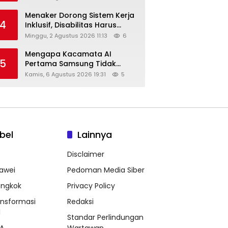
Menaker Dorong Sistem Kerja
4
Inklusif, Disabilitas Harus
Dapat Kesempatan Setara
Minggu, 2 Agustus 2026 11:13
6
Mengapa Kacamata AI
5
Pertama Samsung Tidak
Dibekali Layar?
Kamis, 6 Agustus 2026 19:31
5
bel
Lainnya
Disclaimer
awei
Pedoman Media Siber
ongkok
Privacy Policy
ansformasi
Redaksi
l
Standar Perlindungan
A
Wartawan