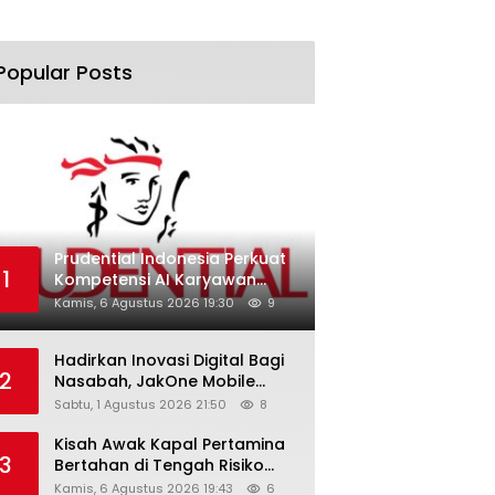
Popular Posts
Prudential Indonesia Perkuat
1
Kompetensi AI Karyawan
Lewat AI Week
Kamis, 6 Agustus 2026 19:30
9
Hadirkan Inovasi Digital Bagi
2
Nasabah, JakOne Mobile
Antar Bank Jakarta Sukses
Sabtu, 1 Agustus 2026 21:50
8
Raih Digital Excellence
Awards 2026
Kisah Awak Kapal Pertamina
3
Bertahan di Tengah Risiko
Pelayaran Selat Hormuz
Kamis, 6 Agustus 2026 19:43
6