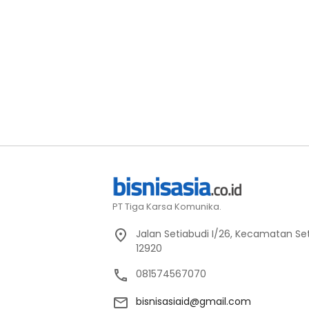
PT Tiga Karsa Komunika.
Jalan Setiabudi I/26, Kecamatan Set
12920
081574567070
bisnisasiaid@gmail.com