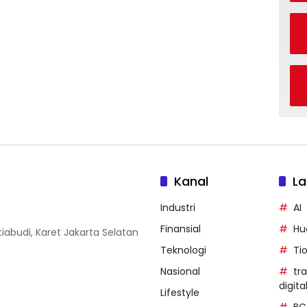
Kanal
La
Industri
AI
Finansial
Hu
iabudi, Karet Jakarta Selatan
Teknologi
Ti
Nasional
tr
digita
Lifestyle
BC