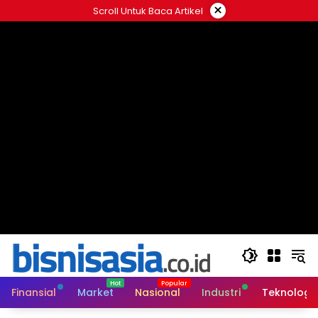
Langsung
×
Scroll Untuk Baca Artikel
ke
konten
Finansial
Market
Nasional
Industri
Teknologi