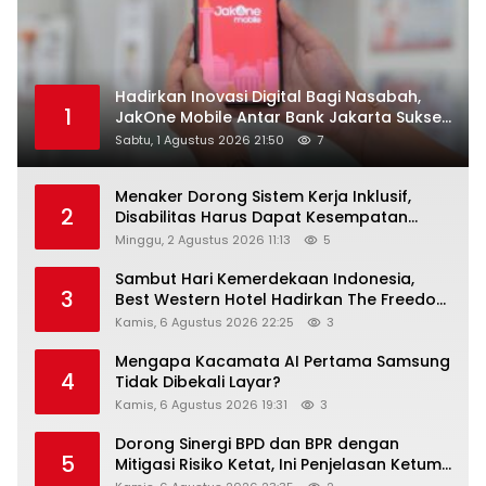
Hadirkan Inovasi Digital Bagi Nasabah,
1
JakOne Mobile Antar Bank Jakarta Sukses
Raih Digital Excellence Awards 2026
Sabtu, 1 Agustus 2026 21:50
7
Menaker Dorong Sistem Kerja Inklusif,
2
Disabilitas Harus Dapat Kesempatan
Setara
Minggu, 2 Agustus 2026 11:13
5
Sambut Hari Kemerdekaan Indonesia,
3
Best Western Hotel Hadirkan The Freedom
Stay Diskon Hingga 45%
Kamis, 6 Agustus 2026 22:25
3
Mengapa Kacamata AI Pertama Samsung
4
Tidak Dibekali Layar?
Kamis, 6 Agustus 2026 19:31
3
Dorong Sinergi BPD dan BPR dengan
5
Mitigasi Risiko Ketat, Ini Penjelasan Ketum
Asbanda