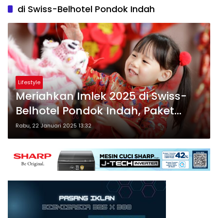
di Swiss-Belhotel Pondok Indah
Lifestyle
Meriahkan Imlek 2025 di Swiss-
Belhotel Pondok Indah, Paket
Menginap & Makan Malam
Rabu, 22 Januari 2025 13:32
Sepuasnya!