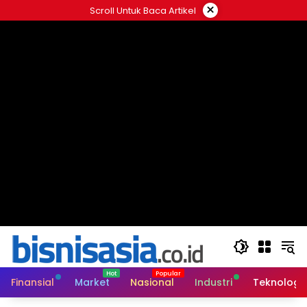
Langsung
×
Scroll Untuk Baca Artikel
ke
konten
Finansial
Market
Nasional
Industri
Teknologi