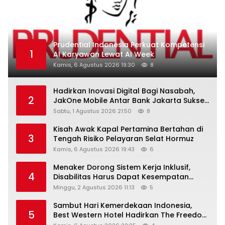
Prudential Indonesia Perkuat Kompetensi
1
AI Karyawan Lewat AI Week
Kamis, 6 Agustus 2026 19:30
8
Hadirkan Inovasi Digital Bagi Nasabah,
2
JakOne Mobile Antar Bank Jakarta Sukses
Raih Digital Excellence Awards 2026
Sabtu, 1 Agustus 2026 21:50
8
Kisah Awak Kapal Pertamina Bertahan di
3
Tengah Risiko Pelayaran Selat Hormuz
Kamis, 6 Agustus 2026 19:43
6
Menaker Dorong Sistem Kerja Inklusif,
4
Disabilitas Harus Dapat Kesempatan
Setara
Minggu, 2 Agustus 2026 11:13
5
Sambut Hari Kemerdekaan Indonesia,
5
Best Western Hotel Hadirkan The Freedom
Stay Diskon Hingga 45%