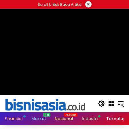
Langsung
×
Scroll Untuk Baca Artikel
ke
konten
Finansial
Market
Nasional
Industri
Teknologi