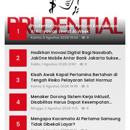
Prudential Indonesia Perkuat Kompetensi
1
AI Karyawan Lewat AI Week
Kamis, 6 Agustus 2026 19:30
9
Hadirkan Inovasi Digital Bagi Nasabah,
2
JakOne Mobile Antar Bank Jakarta Sukses
Raih Digital Excellence Awards 2026
Sabtu, 1 Agustus 2026 21:50
8
Kisah Awak Kapal Pertamina Bertahan di
3
Tengah Risiko Pelayaran Selat Hormuz
Kamis, 6 Agustus 2026 19:43
6
Menaker Dorong Sistem Kerja Inklusif,
4
Disabilitas Harus Dapat Kesempatan
Setara
Minggu, 2 Agustus 2026 11:13
6
Mengapa Kacamata AI Pertama Samsung
5
Tidak Dibekali Layar?