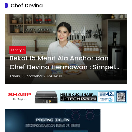
Chef Devina
Lifestyle
Bekal 15 Menit Ala Anchor dan
Chef Devina Hermawan : Simpel
Tapi Bergizi!
Kamis, 5 September 2024 04:30