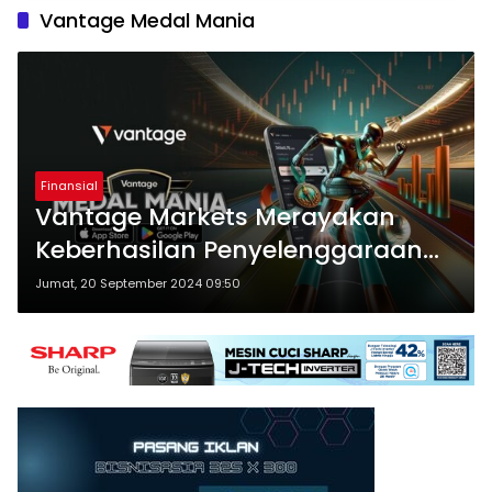
Vantage Medal Mania
Finansial
Vantage Markets Merayakan
Keberhasilan Penyelenggaraan
Vantage Medal Mania
Jumat, 20 September 2024 09:50