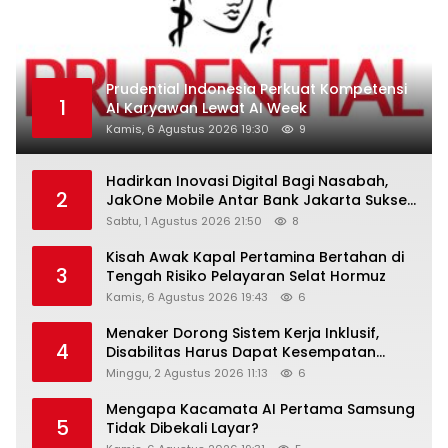
Prudential Indonesia Perkuat Kompetensi
1
AI Karyawan Lewat AI Week
Kamis, 6 Agustus 2026 19:30
9
Hadirkan Inovasi Digital Bagi Nasabah,
2
JakOne Mobile Antar Bank Jakarta Sukses
Raih Digital Excellence Awards 2026
Sabtu, 1 Agustus 2026 21:50
8
Kisah Awak Kapal Pertamina Bertahan di
3
Tengah Risiko Pelayaran Selat Hormuz
Kamis, 6 Agustus 2026 19:43
6
Menaker Dorong Sistem Kerja Inklusif,
4
Disabilitas Harus Dapat Kesempatan
Setara
Minggu, 2 Agustus 2026 11:13
6
Mengapa Kacamata AI Pertama Samsung
5
Tidak Dibekali Layar?