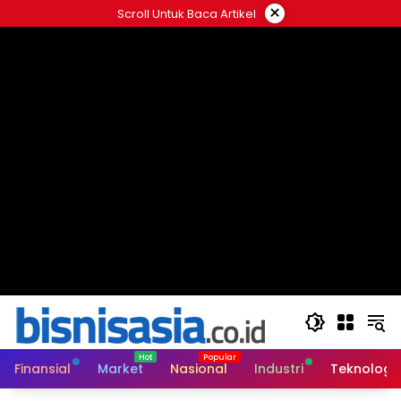
Langsung
×
Scroll Untuk Baca Artikel
ke
konten
Finansial
Market
Nasional
Industri
Teknologi