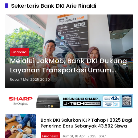
Sekertaris Bank DKI Arie Rinaldi
Finansial
Melalui JakMob, Bank DKI Dukung
Layanan Transportasi Umum
Gratis Bagi 15 Golongan Warga di
Rabu, 7 Mei 2025 20:30
Jakarta
Bank DKI Salurkan KJP Tahap I 2025 Bagi
Penerima Baru Sebanyak 43.502 Siswa
Finansial
Jumat, 18 April 2025 16:47