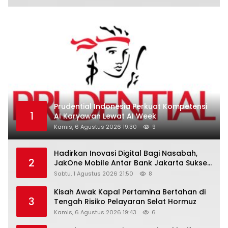
Prudential Indonesia Perkuat Kompetensi
1
AI Karyawan Lewat AI Week
Kamis, 6 Agustus 2026 19:30
9
Hadirkan Inovasi Digital Bagi Nasabah,
2
JakOne Mobile Antar Bank Jakarta Sukses
Raih Digital Excellence Awards 2026
Sabtu, 1 Agustus 2026 21:50
8
Kisah Awak Kapal Pertamina Bertahan di
3
Tengah Risiko Pelayaran Selat Hormuz
Kamis, 6 Agustus 2026 19:43
6