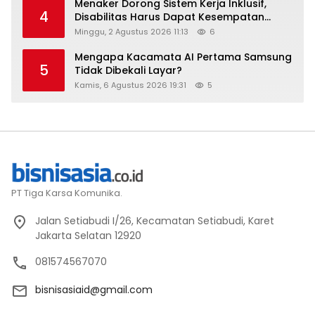
Menaker Dorong Sistem Kerja Inklusif,
4
Disabilitas Harus Dapat Kesempatan
Setara
Minggu, 2 Agustus 2026 11:13
6
Mengapa Kacamata AI Pertama Samsung
5
Tidak Dibekali Layar?
Kamis, 6 Agustus 2026 19:31
5
PT Tiga Karsa Komunika.
Jalan Setiabudi I/26, Kecamatan Setiabudi, Karet
Jakarta Selatan 12920
081574567070
bisnisasiaid@gmail.com