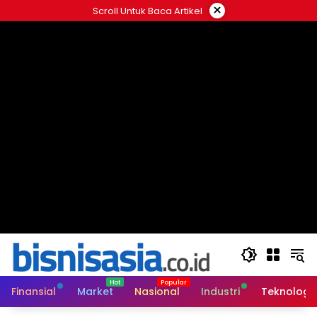
Langsung
×
Scroll Untuk Baca Artikel
ke
konten
Finansial
Market
Nasional
Industri
Teknologi