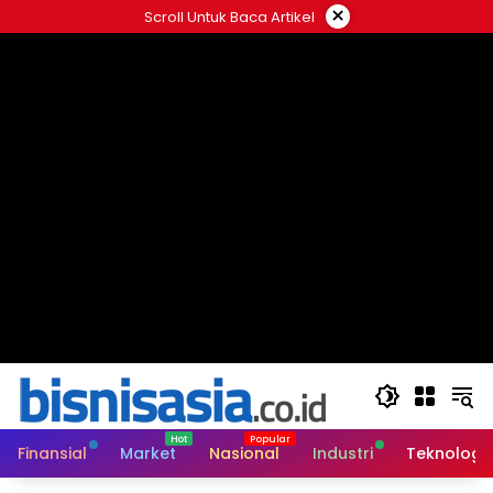
Langsung
×
Scroll Untuk Baca Artikel
ke
konten
Finansial
Market
Nasional
Industri
Teknologi