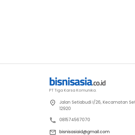
PT Tiga Karsa Komunika.
Jalan Setiabudi I/26, Kecamatan Set
12920
081574567070
bisnisasiaid@gmail.com