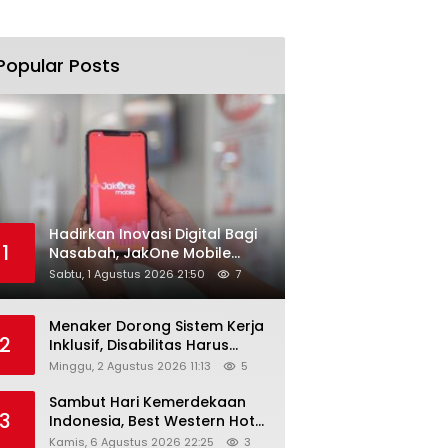
Popular Posts
Hadirkan Inovasi Digital Bagi
1
Nasabah, JakOne Mobile
Antar Bank Jakarta Sukses
Sabtu, 1 Agustus 2026 21:50
7
Raih Digital Excellence
Awards 2026
Menaker Dorong Sistem Kerja
2
Inklusif, Disabilitas Harus
Dapat Kesempatan Setara
Minggu, 2 Agustus 2026 11:13
5
Sambut Hari Kemerdekaan
3
Indonesia, Best Western Hotel
Hadirkan The Freedom Stay
Kamis, 6 Agustus 2026 22:25
3