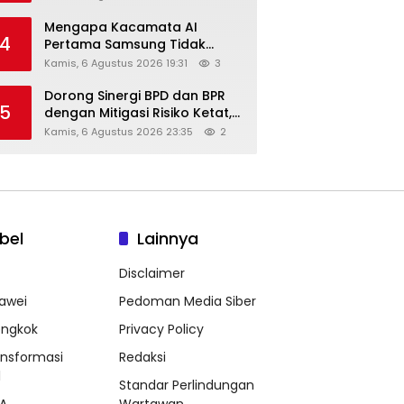
Diskon Hingga 45%
Mengapa Kacamata AI
4
Pertama Samsung Tidak
Dibekali Layar?
Kamis, 6 Agustus 2026 19:31
3
Dorong Sinergi BPD dan BPR
5
dengan Mitigasi Risiko Ketat,
Ini Penjelasan Ketum
Kamis, 6 Agustus 2026 23:35
2
Asbanda
bel
Lainnya
Disclaimer
awei
Pedoman Media Siber
ongkok
Privacy Policy
ansformasi
Redaksi
l
Standar Perlindungan
A
Wartawan