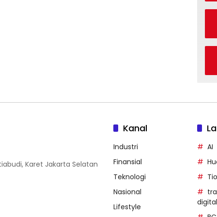
Kanal
La
Industri
AI
Finansial
Hu
iabudi, Karet Jakarta Selatan
Teknologi
Ti
Nasional
tr
digita
Lifestyle
BC