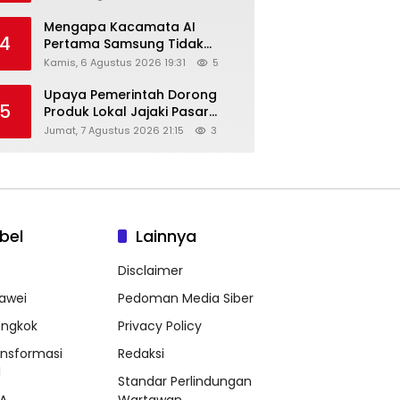
Diskon Hingga 45%
Mengapa Kacamata AI
4
Pertama Samsung Tidak
Dibekali Layar?
Kamis, 6 Agustus 2026 19:31
5
Upaya Pemerintah Dorong
5
Produk Lokal Jajaki Pasar
Global, Ini Harapan Menteri
Jumat, 7 Agustus 2026 21:15
3
Perindustrian RI Lewat ILT dan
IGT Expo 2026
bel
Lainnya
Disclaimer
awei
Pedoman Media Siber
ongkok
Privacy Policy
ansformasi
Redaksi
l
Standar Perlindungan
A
Wartawan