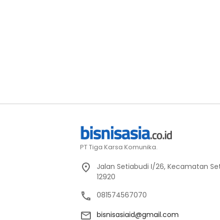
PT Tiga Karsa Komunika.
Jalan Setiabudi I/26, Kecamatan Set
12920
081574567070
bisnisasiaid@gmail.com