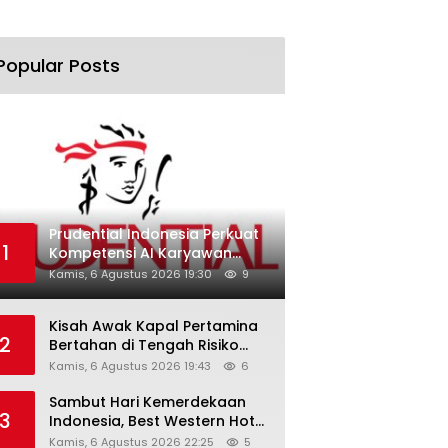
Popular Posts
Prudential Indonesia Perkuat
1
Kompetensi AI Karyawan
Lewat AI Week
Kamis, 6 Agustus 2026 19:30
9
Kisah Awak Kapal Pertamina
2
Bertahan di Tengah Risiko
Pelayaran Selat Hormuz
Kamis, 6 Agustus 2026 19:43
6
Sambut Hari Kemerdekaan
3
Indonesia, Best Western Hotel
Hadirkan The Freedom Stay
Kamis, 6 Agustus 2026 22:25
5