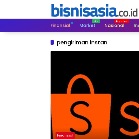
Langsung
ke
konten
Finansial
Market
Nasional
In
pengiriman instan
Finansial