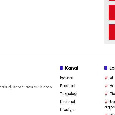
Kanal
La
Industri
AI
Finansial
Hu
iabudi, Karet Jakarta Selatan
Teknologi
Ti
Nasional
tr
digita
Lifestyle
BC