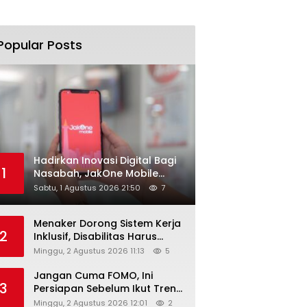
Popular Posts
Hadirkan Inovasi Digital Bagi
1
Nasabah, JakOne Mobile
Antar Bank Jakarta Sukses
Sabtu, 1 Agustus 2026 21:50
7
Raih Digital Excellence
Awards 2026
Menaker Dorong Sistem Kerja
2
Inklusif, Disabilitas Harus
Dapat Kesempatan Setara
Minggu, 2 Agustus 2026 11:13
5
Jangan Cuma FOMO, Ini
3
Persiapan Sebelum Ikut Tren
Hyrox
Minggu, 2 Agustus 2026 12:01
2