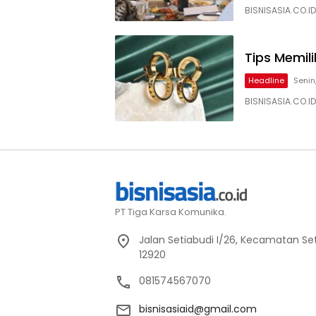
BISNISASIA.CO.I
Tips Memil
Headline
Senin
BISNISASIA.CO.ID
PT Tiga Karsa Komunika.
Jalan Setiabudi I/26, Kecamatan Set
12920
081574567070
bisnisasiaid@gmail.com