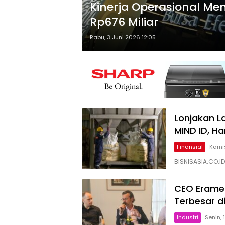
Kinerja Operasional Me
Rp676 Miliar
Rabu, 3 Juni 2026 12:05
Lonjakan 
MIND ID, H
Finansial
Kamis
BISNISASIA.CO.I
CEO Eramet
Terbesar di
Industri
Senin,