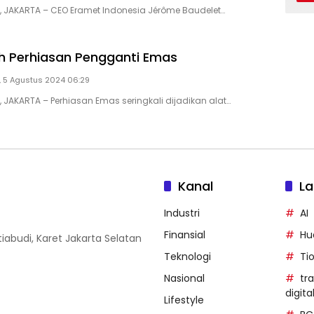
D, JAKARTA – CEO Eramet Indonesia Jérôme Baudelet…
ih Perhiasan Pengganti Emas
, 5 Agustus 2024 06:29
, JAKARTA – Perhiasan Emas seringkali dijadikan alat…
Kanal
La
Industri
AI
Finansial
Hu
iabudi, Karet Jakarta Selatan
Teknologi
Ti
Nasional
tr
digita
Lifestyle