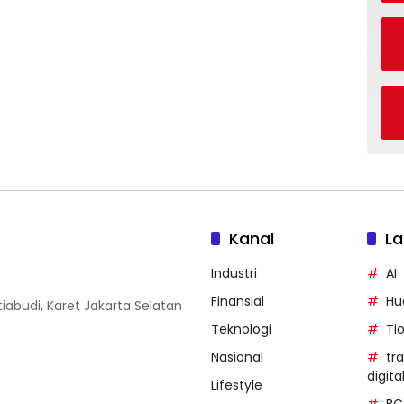
Kanal
La
Industri
AI
Finansial
Hu
iabudi, Karet Jakarta Selatan
Teknologi
Ti
Nasional
tr
digita
Lifestyle
BC