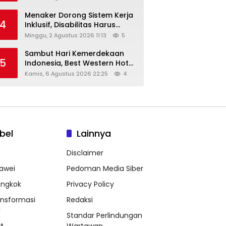
Menaker Dorong Sistem Kerja
4
Inklusif, Disabilitas Harus
Dapat Kesempatan Setara
Minggu, 2 Agustus 2026 11:13
5
Sambut Hari Kemerdekaan
5
Indonesia, Best Western Hotel
Hadirkan The Freedom Stay
Kamis, 6 Agustus 2026 22:25
4
Diskon Hingga 45%
bel
Lainnya
Disclaimer
awei
Pedoman Media Siber
ongkok
Privacy Policy
ansformasi
Redaksi
l
Standar Perlindungan
A
Wartawan