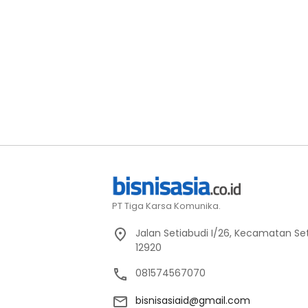
PT Tiga Karsa Komunika.
Jalan Setiabudi I/26, Kecamatan Set
12920
081574567070
bisnisasiaid@gmail.com