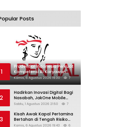
Popular Posts
Prudential Indonesia Perkuat
1
Kompetensi AI Karyawan
Lewat AI Week
Kamis, 6 Agustus 2026 19:30
7
Hadirkan Inovasi Digital Bagi
2
Nasabah, JakOne Mobile
Antar Bank Jakarta Sukses
Sabtu, 1 Agustus 2026 21:50
7
Raih Digital Excellence
Awards 2026
Kisah Awak Kapal Pertamina
3
Bertahan di Tengah Risiko
Pelayaran Selat Hormuz
Kamis, 6 Agustus 2026 19:43
6