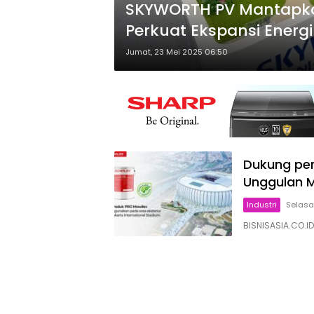
SKYWORTH PV Mantapkan 
Perkuat Ekspansi Energi
Jumat, 23 Mei 2025 06:50
Dukung per
Unggulan Mo
Industri
Selasa
BISNISASIA.CO.I