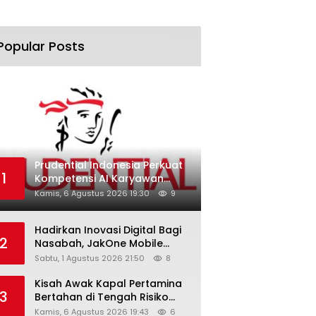
Popular Posts
Prudential Indonesia Perkuat
1
Kompetensi AI Karyawan
Lewat AI Week
Kamis, 6 Agustus 2026 19:30
9
Hadirkan Inovasi Digital Bagi
2
Nasabah, JakOne Mobile
Antar Bank Jakarta Sukses
Sabtu, 1 Agustus 2026 21:50
8
Raih Digital Excellence
Awards 2026
Kisah Awak Kapal Pertamina
3
Bertahan di Tengah Risiko
Pelayaran Selat Hormuz
Kamis, 6 Agustus 2026 19:43
6