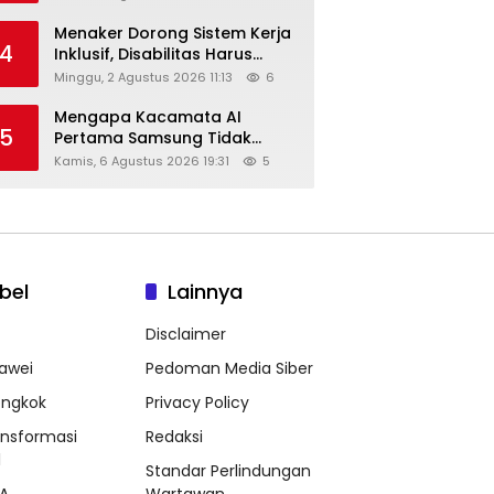
Menaker Dorong Sistem Kerja
4
Inklusif, Disabilitas Harus
Dapat Kesempatan Setara
Minggu, 2 Agustus 2026 11:13
6
Mengapa Kacamata AI
5
Pertama Samsung Tidak
Dibekali Layar?
Kamis, 6 Agustus 2026 19:31
5
bel
Lainnya
Disclaimer
awei
Pedoman Media Siber
ongkok
Privacy Policy
ansformasi
Redaksi
l
Standar Perlindungan
A
Wartawan