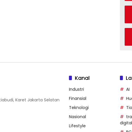
Kanal
La
Industri
AI
Finansial
Hu
iabudi, Karet Jakarta Selatan
Teknologi
Ti
Nasional
tr
digita
Lifestyle
BC