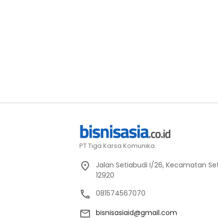
PT Tiga Karsa Komunika.
Jalan Setiabudi I/26, Kecamatan Set
12920
081574567070
bisnisasiaid@gmail.com