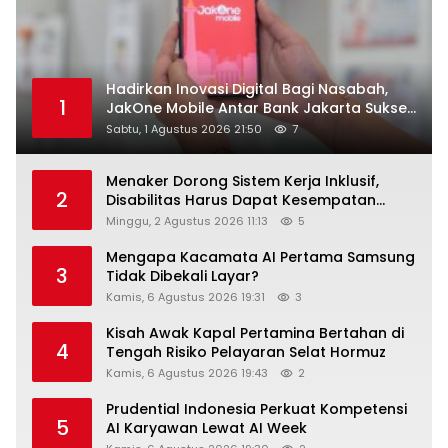
Hadirkan Inovasi Digital Bagi Nasabah,
1
JakOne Mobile Antar Bank Jakarta Sukses
Raih Digital Excellence Awards 2026
Sabtu, 1 Agustus 2026 21:50
7
Menaker Dorong Sistem Kerja Inklusif,
2
Disabilitas Harus Dapat Kesempatan
Setara
Minggu, 2 Agustus 2026 11:13
5
Mengapa Kacamata AI Pertama Samsung
3
Tidak Dibekali Layar?
Kamis, 6 Agustus 2026 19:31
3
Kisah Awak Kapal Pertamina Bertahan di
4
Tengah Risiko Pelayaran Selat Hormuz
Kamis, 6 Agustus 2026 19:43
2
Prudential Indonesia Perkuat Kompetensi
5
AI Karyawan Lewat AI Week