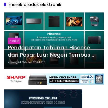
merek produk elektronik
Industri
Pendapatan Tahunan Hisense
dari Pasar Luar Negeri Tembus
12,2 Miliar Dolar AS
Kamis, 24 Oktober 2024 13:31