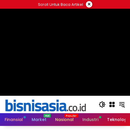
Langsung
×
Scroll Untuk Baca Artikel
ke
konten
Finansial
Market
Nasional
Industri
Teknologi