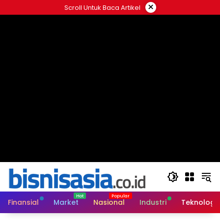
Langsung
×
Scroll Untuk Baca Artikel
ke
konten
Finansial
Market
Nasional
Industri
Teknologi