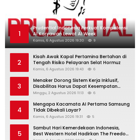
Prudential Indonesia Perkuat Kompetensi
1
AI Karyawan Lewat AI Week
Kamis, 6 Agustus 2026 19:30
9
Kisah Awak Kapal Pertamina Bertahan di
2
Tengah Risiko Pelayaran Selat Hormuz
Kamis, 6 Agustus 2026 19:43
6
Menaker Dorong Sistem Kerja Inklusif,
3
Disabilitas Harus Dapat Kesempatan
Setara
Minggu, 2 Agustus 2026 11:13
6
Mengapa Kacamata AI Pertama Samsung
4
Tidak Dibekali Layar?
Kamis, 6 Agustus 2026 19:31
5
Sambut Hari Kemerdekaan Indonesia,
5
Best Western Hotel Hadirkan The Freedom
Stay Diskon Hingga 45%