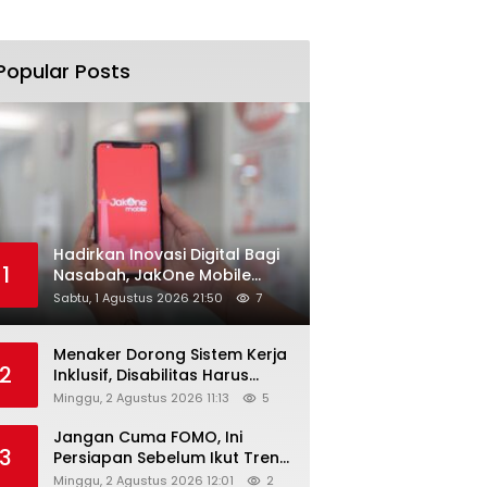
Popular Posts
Hadirkan Inovasi Digital Bagi
1
Nasabah, JakOne Mobile
Antar Bank Jakarta Sukses
Sabtu, 1 Agustus 2026 21:50
7
Raih Digital Excellence
Awards 2026
Menaker Dorong Sistem Kerja
2
Inklusif, Disabilitas Harus
Dapat Kesempatan Setara
Minggu, 2 Agustus 2026 11:13
5
Jangan Cuma FOMO, Ini
3
Persiapan Sebelum Ikut Tren
Hyrox
Minggu, 2 Agustus 2026 12:01
2