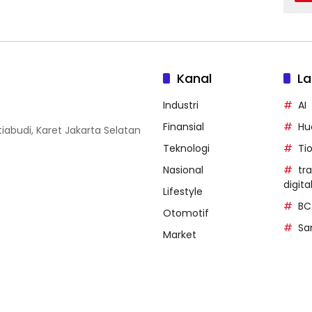
Kanal
La
Industri
AI
Finansial
Hu
iabudi, Karet Jakarta Selatan
Teknologi
Ti
Nasional
tr
digita
Lifestyle
BC
Otomotif
Sa
Market