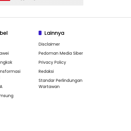
bel
Lainnya
Disclaimer
awei
Pedoman Media Siber
ongkok
Privacy Policy
ansformasi
Redaksi
l
Standar Perlindungan
A
Wartawan
msung