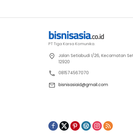
PT Tiga Karsa Komunika.
Jalan Setiabudi I/26, Kecamatan Set
12920
081574567070
bisnisasiaid@gmail.com