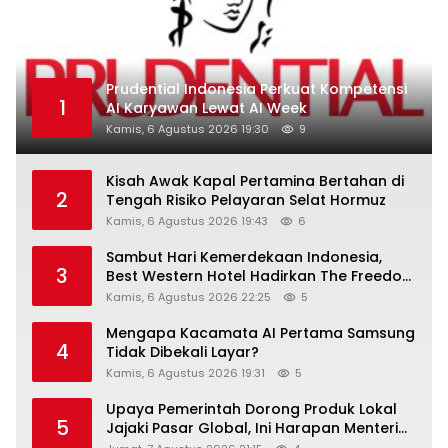
Prudential Indonesia Perkuat Kompetensi
1
AI Karyawan Lewat AI Week
Kamis, 6 Agustus 2026 19:30
9
Kisah Awak Kapal Pertamina Bertahan di
2
Tengah Risiko Pelayaran Selat Hormuz
Kamis, 6 Agustus 2026 19:43
6
Sambut Hari Kemerdekaan Indonesia,
3
Best Western Hotel Hadirkan The Freedom
Stay Diskon Hingga 45%
Kamis, 6 Agustus 2026 22:25
5
Mengapa Kacamata AI Pertama Samsung
4
Tidak Dibekali Layar?
Kamis, 6 Agustus 2026 19:31
5
Upaya Pemerintah Dorong Produk Lokal
5
Jajaki Pasar Global, Ini Harapan Menteri
Perindustrian RI Lewat ILT dan IGT Expo