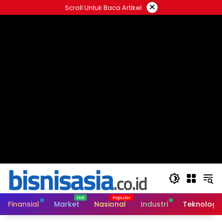
Langsung
×
Scroll Untuk Baca Artikel
ke
konten
Finansial
Market
Nasional
Industri
Teknologi