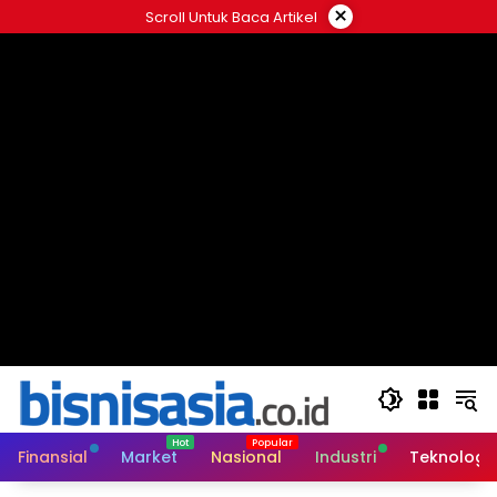
Langsung
×
Scroll Untuk Baca Artikel
ke
konten
Finansial
Market
Nasional
Industri
Teknologi