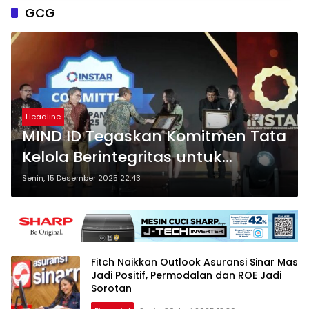
GCG
Headline
MIND ID Tegaskan Komitmen Tata
Kelola Berintegritas untuk
Dukung Hilirisasi
Senin, 15 Desember 2025 22:43
Fitch Naikkan Outlook Asuransi Sinar Mas
Jadi Positif, Permodalan dan ROE Jadi
Sorotan