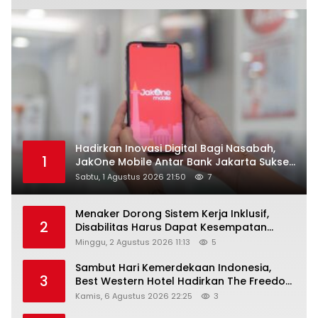
Hadirkan Inovasi Digital Bagi Nasabah,
1
JakOne Mobile Antar Bank Jakarta Sukses
Raih Digital Excellence Awards 2026
Sabtu, 1 Agustus 2026 21:50
7
Menaker Dorong Sistem Kerja Inklusif,
2
Disabilitas Harus Dapat Kesempatan
Setara
Minggu, 2 Agustus 2026 11:13
5
Sambut Hari Kemerdekaan Indonesia,
3
Best Western Hotel Hadirkan The Freedom
Stay Diskon Hingga 45%
Kamis, 6 Agustus 2026 22:25
3