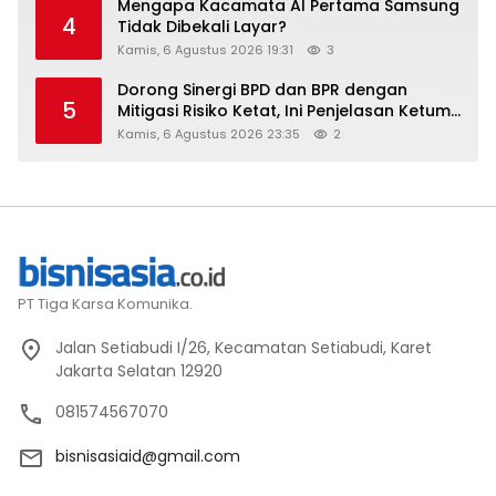
Mengapa Kacamata AI Pertama Samsung
4
Tidak Dibekali Layar?
Kamis, 6 Agustus 2026 19:31
3
Dorong Sinergi BPD dan BPR dengan
5
Mitigasi Risiko Ketat, Ini Penjelasan Ketum
Asbanda
Kamis, 6 Agustus 2026 23:35
2
PT Tiga Karsa Komunika.
Jalan Setiabudi I/26, Kecamatan Setiabudi, Karet
Jakarta Selatan 12920
081574567070
bisnisasiaid@gmail.com