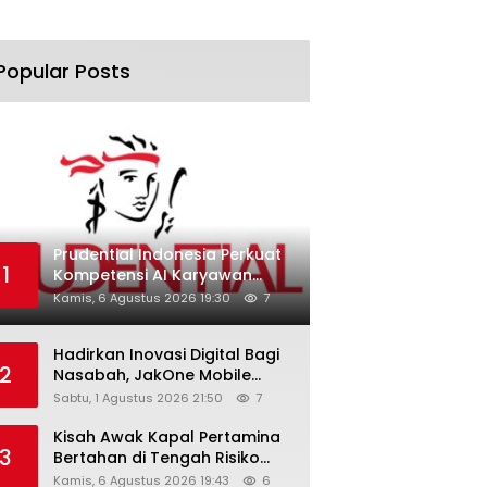
Popular Posts
Prudential Indonesia Perkuat
1
Kompetensi AI Karyawan
Lewat AI Week
Kamis, 6 Agustus 2026 19:30
7
Hadirkan Inovasi Digital Bagi
2
Nasabah, JakOne Mobile
Antar Bank Jakarta Sukses
Sabtu, 1 Agustus 2026 21:50
7
Raih Digital Excellence
Awards 2026
Kisah Awak Kapal Pertamina
3
Bertahan di Tengah Risiko
Pelayaran Selat Hormuz
Kamis, 6 Agustus 2026 19:43
6