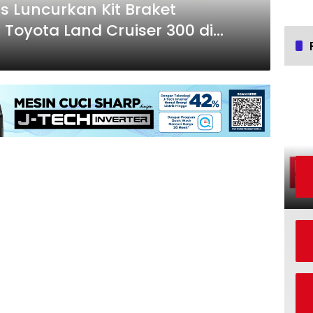
 Luncurkan Kit Braket
 Toyota Land Cruiser 300 di