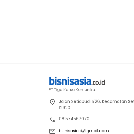
PT Tiga Karsa Komunika.
Jalan Setiabudi I/26, Kecamatan Set
12920
081574567070
bisnisasiaid@gmail.com