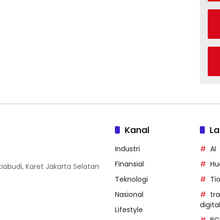
Kanal
La
Industri
AI
Finansial
Hu
iabudi, Karet Jakarta Selatan
Teknologi
Ti
Nasional
tr
digita
Lifestyle
BC