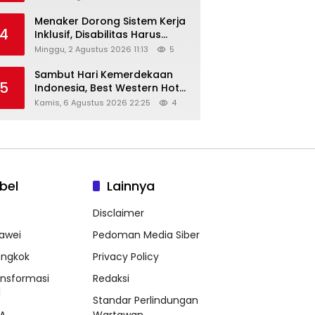
Menaker Dorong Sistem Kerja
4
Inklusif, Disabilitas Harus
Dapat Kesempatan Setara
Minggu, 2 Agustus 2026 11:13
5
Sambut Hari Kemerdekaan
5
Indonesia, Best Western Hotel
Hadirkan The Freedom Stay
Kamis, 6 Agustus 2026 22:25
4
Diskon Hingga 45%
bel
Lainnya
Disclaimer
awei
Pedoman Media Siber
ongkok
Privacy Policy
ansformasi
Redaksi
l
Standar Perlindungan
A
Wartawan