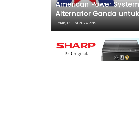
American Power Systems
Alternator Ganda untuk
Eurosatory 2024
Senin, 17 Juni 2024 21:15