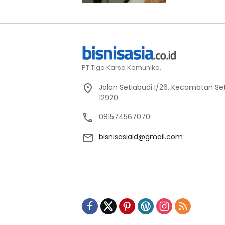
PT Tiga Karsa Komunika.
Jalan Setiabudi I/26, Kecamatan Set
12920
081574567070
bisnisasiaid@gmail.com