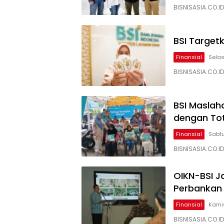
BISNISASIA.CO.ID
BSI Target
Finansial
Selas
BISNISASIA.CO.ID
BSI Maslah
dengan Tota
Finansial
Sabtu
BISNISASIA.CO.ID
OIKN-BSI J
Perbankan 
Finansial
Kamis
BISNISASIA.CO.ID