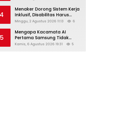
Menaker Dorong Sistem Kerja
4
Inklusif, Disabilitas Harus
Dapat Kesempatan Setara
Minggu, 2 Agustus 2026 11:13
6
Mengapa Kacamata AI
5
Pertama Samsung Tidak
Dibekali Layar?
Kamis, 6 Agustus 2026 19:31
5