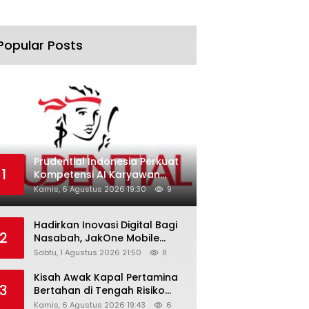
Popular Posts
Prudential Indonesia Perkuat
1
Kompetensi AI Karyawan
Lewat AI Week
Kamis, 6 Agustus 2026 19:30
9
Hadirkan Inovasi Digital Bagi
2
Nasabah, JakOne Mobile
Antar Bank Jakarta Sukses
Sabtu, 1 Agustus 2026 21:50
8
Raih Digital Excellence
Awards 2026
Kisah Awak Kapal Pertamina
3
Bertahan di Tengah Risiko
Pelayaran Selat Hormuz
Kamis, 6 Agustus 2026 19:43
6