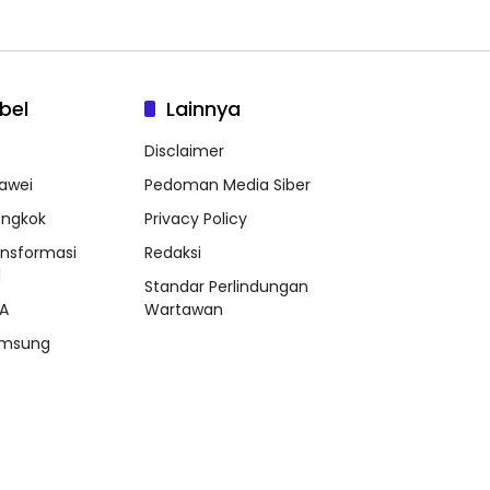
bel
Lainnya
Disclaimer
awei
Pedoman Media Siber
ongkok
Privacy Policy
ansformasi
Redaksi
l
Standar Perlindungan
A
Wartawan
msung