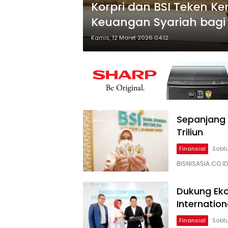
Korpri dan BSI Teken K
Keuangan Syariah bagi 
Kamis, 12 Maret 2026 04:12
Sepanjang 
Triliun
Finansial
Sabtu
BISNISASIA.CO.ID
Dukung Eko
Internatio
Finansial
Sabtu