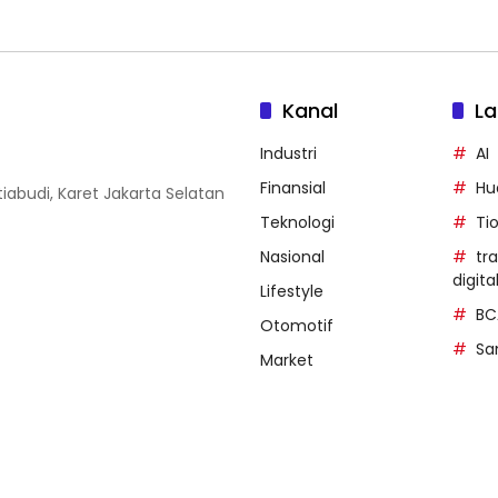
Kanal
La
Industri
AI
Finansial
Hu
iabudi, Karet Jakarta Selatan
Teknologi
Ti
Nasional
tr
digita
Lifestyle
BC
Otomotif
Sa
Market