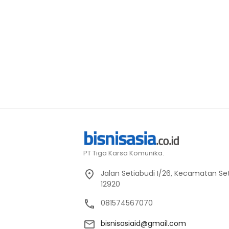
PT Tiga Karsa Komunika.
Jalan Setiabudi I/26, Kecamatan Set
12920
081574567070
bisnisasiaid@gmail.com