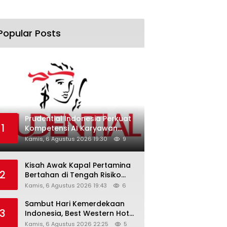
Popular Posts
Prudential Indonesia Perkuat
1
Kompetensi AI Karyawan
Lewat AI Week
Kamis, 6 Agustus 2026 19:30
9
Kisah Awak Kapal Pertamina
2
Bertahan di Tengah Risiko
Pelayaran Selat Hormuz
Kamis, 6 Agustus 2026 19:43
6
Sambut Hari Kemerdekaan
3
Indonesia, Best Western Hotel
Hadirkan The Freedom Stay
Kamis, 6 Agustus 2026 22:25
5