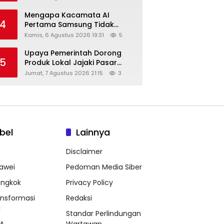
Diskon Hingga 45%
Mengapa Kacamata AI
4
Pertama Samsung Tidak
Dibekali Layar?
Kamis, 6 Agustus 2026 19:31
5
Upaya Pemerintah Dorong
5
Produk Lokal Jajaki Pasar
Global, Ini Harapan Menteri
Jumat, 7 Agustus 2026 21:15
3
Perindustrian RI Lewat ILT dan
IGT Expo 2026
bel
Lainnya
Disclaimer
awei
Pedoman Media Siber
ongkok
Privacy Policy
ansformasi
Redaksi
l
Standar Perlindungan
A
Wartawan