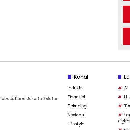
Kanal
La
Industri
AI
Finansial
Hu
iabudi, Karet Jakarta Selatan
Teknologi
Ti
Nasional
tr
digita
Lifestyle
BC