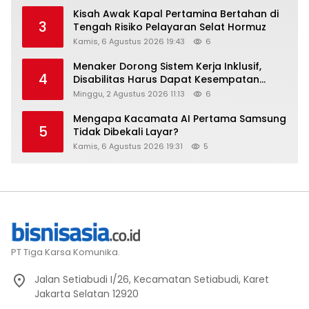
Kisah Awak Kapal Pertamina Bertahan di
3
Tengah Risiko Pelayaran Selat Hormuz
Kamis, 6 Agustus 2026 19:43
6
Menaker Dorong Sistem Kerja Inklusif,
4
Disabilitas Harus Dapat Kesempatan
Setara
Minggu, 2 Agustus 2026 11:13
6
Mengapa Kacamata AI Pertama Samsung
5
Tidak Dibekali Layar?
Kamis, 6 Agustus 2026 19:31
5
PT Tiga Karsa Komunika.
Jalan Setiabudi I/26, Kecamatan Setiabudi, Karet
Jakarta Selatan 12920