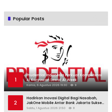
Popular Posts
Prudential Indonesia Perkuat Kompetensi
1
AI Karyawan Lewat AI Week
Kamis, 6 Agustus 2026 19:30
9
Hadirkan Inovasi Digital Bagi Nasabah,
2
JakOne Mobile Antar Bank Jakarta Sukses
Raih Digital Excellence Awards 2026
Sabtu, 1 Agustus 2026 21:50
8