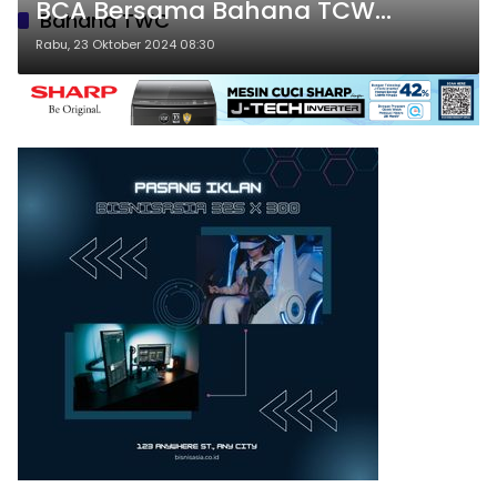
BCA Bersama Bahana TCW
Bahana TWC
Hadirkan Reksa Dana BIPA35
Rabu, 23 Oktober 2024 08:30